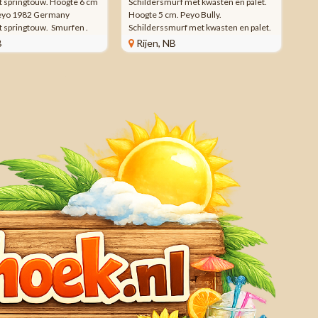
 springtouw. Hoogte 6 cm
Schildersmurf met kwasten en palet.
 Peyo 1982 Germany
Hoogte 5 cm. Peyo Bully.
 springtouw. Smurfen .
Schilderssmurf met kwasten en palet.
m. Schleich figuur
Smurfen . Hoogte 5 cm. Bully figuur,
B
Rijen, NB
82 Germany. Peyo. Wij
Uitgave onbekend. Peyo. Wij
er smurfen en ...
verkopen meer ...