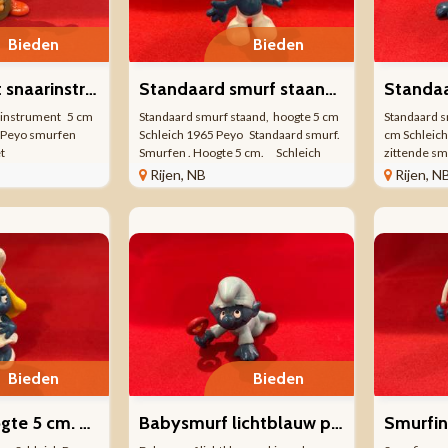
Bieden
Bieden
Pirrewiet met snaarinstrument 5 cm hoog Schleich 1978 Peyo smur
Standaard smurf staand, hoogte 5 cm Schleich 1965 Peyo
rinstrument 5 cm
Standaard smurf staand, hoogte 5 cm
Standaard s
8 Peyo smurfen
Schleich 1965 Peyo Standaard smurf.
cm Schleic
t
Smurfen . Hoogte 5 cm. Schleich
zittende sm
murfen . Hoogte 5
figuur Uitgave 1965 Hong Kong. Peyo.
cm. Schleic
Rijen, NB
Rijen, N
r Uitgave 1978.
Wij verkopen meer smurfen en
Hong Kong.
.
bijbehorende ...
meer smurfe
Bieden
Bieden
Smurfin. Hoogte 5 cm. Schleich Peyo 1971
Babysmurf lichtblauw pakje rode rammelaar. Hoogte 3,5 cm Cijfer