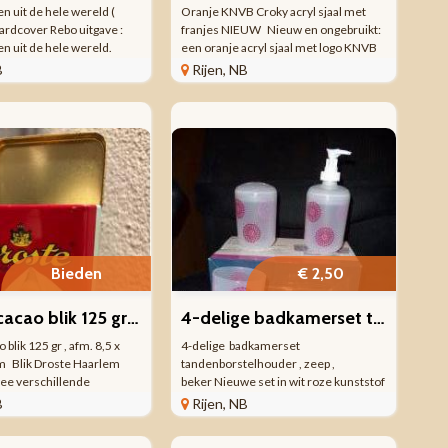
n uit de hele wereld (
Oranje KNVB Croky acryl sjaal met
Hardcover Rebo uitgave :
franjes NIEUW Nieuw en ongebruikt:
n uit de hele wereld.
een oranje acryl sjaal met logo KNVB
door Colin Garratt. Aantal
en Croky . Aan de uiteinden zitten
B
Rijen, NB
 240 . Formaat : 28 x 31 x 2
franjes. Opdruk Hup Holland Hup.
 liefhebbers van treinen
Totale lengte ca 152 cm. Wij verkopen
nog ...
Bieden
€ 2,50
Droste cacao blik 125 gr , afm. 8,5 x 13,5 x 5,5 cm
4-delige badkamerset tandenborstelhouder , zeep , beker
 blik 125 gr , afm. 8,5 x
4-delige badkamerset
cm Blik Droste Haarlem
tandenborstelhouder , zeep ,
wee verschillende
beker Nieuwe set in wit roze kunststof
n op voor en achterkant .
: tandenborstelhouder, beker,
B
Rijen, NB
verpleegster met dienblad
zeepbakje en pompje voor vloeibare
pak met kop en schotel.
zeep.Originele verpakking. Nieuw en