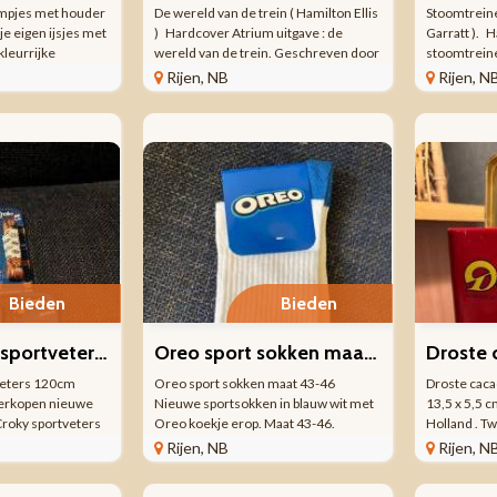
rmpjes met houder
De wereld van de trein ( Hamilton Ellis
Stoomtreine
je eigen ijsjes met
) Hardcover Atrium uitgave : de
Garratt ). 
kleurrijke
wereld van de trein. Geschreven door
stoomtreine
r plezier en zijn
C. Hamilton Ellis. Met papieren
Geschreven 
Rijen, NB
Rijen, N
ken. Perfect voor
stofomslag. Aantal bladzijden : 240.
bladzijden :
eur plastic
Formaat : 27 x 30 x 3 cm. Voor de ...
cm. Voor de
een ...
Bieden
Bieden
Croky oranje sportveters 120cm nieuw veters
Oreo sport sokken maat 43-46 Nieuw
veters 120cm
Oreo sport sokken maat 43-46
Droste cacao
erkopen nieuwe
Nieuwe sportsokken in blauw wit met
13,5 x 5,5 
Croky sportveters
Oreo koekje erop. Maat 43-46.
Holland . T
lk pakje zit een
Materiaal 69 % katoen, 27 %
afbeeldinge
Rijen, NB
Rijen, N
oor 1 paar. Wilt u
polyamide en 4% elastaan . Wasbaar
Voorkant : 
 kopen, geef dit
op 30 graden . Wij verkopen nog meer
met daarop 