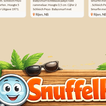
m. Schleich Peyo
Babysmurf lichtblauw pakje rode
Smurfin met
fen . Hoogte 5
rammelaar. Hoogte 3,5 cm Cijfer 2
. Schleich
r Uitgave 1971.
Schleich Peyo Babysmurf met
Smurfin met
Wij verkopen
lichtblauw pakje en rode rammelaar
Hoogte 6 c
Rijen, NB
Rijen, N
ijbehorende
Smurfen . Hoogte 3,5 cm. Schleich
Uitgave 19
0 tot en ...
figuur Uitgave cijfer 2, kruipende ...
verkopen me