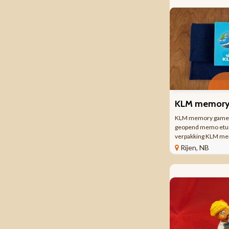
dan ...
KLM memory game 
geopend memo etui
verpakking KLM me
geheugenspel. Kaar
Rijen, NB
doosje geopend Bes
van 2 kaarten , dus 
drie ...