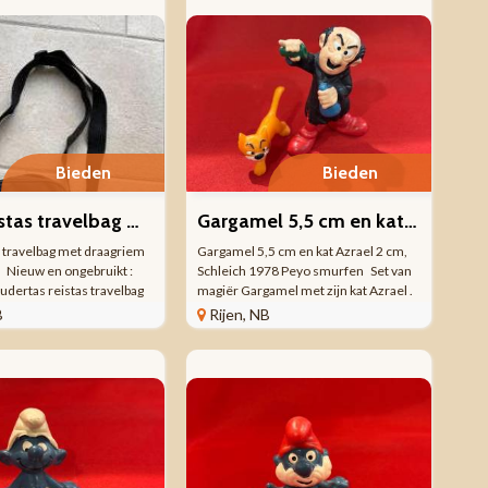
...
ongebruikt. In het open zeepbakje ...
Bieden
Bieden
MSC reistas travelbag met draagriem 18x24x5cm
Gargamel 5,5 cm en kat Azrael 2 cm, Schleich 1978 Peyo smurfen
 travelbag met draagriem
Gargamel 5,5 cm en kat Azrael 2 cm,
Nieuw en ongebruikt :
Schleich 1978 Peyo smurfen Set van
udertas reistas travelbag
magiër Gargamel met zijn kat Azrael .
C. Afmetingen: 18 x 24
Smurfen . Hoogte Gargamel 5,5 cm.
B
Rijen, NB
eeft een maximale dikte
Hoogte Azrael 2 cm. Schleich figuur
et ritsvak aan de voorkant
Uitgave 1978. Hoog Kong. Peyo. ...