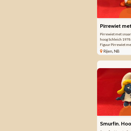
Pirrewiet met snaa
hoog Schleich 197
Figuur Pirrewiet me
snaarinstrument. S
Rijen, NB
cm. Schleich figuu
Hong Kong. Peyo. ..