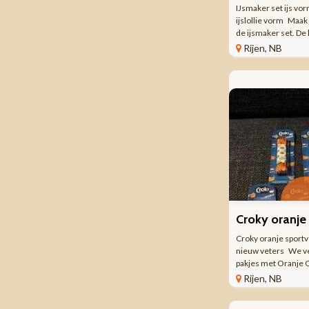
IJsmaker set ijs vo
ijslollie vorm Maak 
de ijsmaker set. De 
vormpjes zorgen voo
Rijen, NB
eenvoudig te gebrui
de warme dagen. Kl
handvat ...
Croky oranje sport
nieuw veters We v
pakjes met Oranje 
van 120 cm lang. In e
Rijen, NB
paar veters Bod is v
er meerdere tegelijk