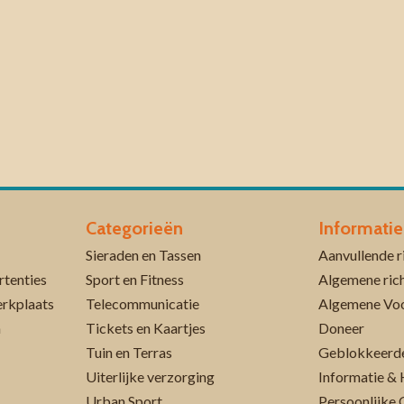
Categorieën
Informatie
Sieraden en Tassen
rtenties
Sport en Fitness
Algemene rich
erkplaats
Telecommunicatie
Algemene Vo
n
Tickets en Kaartjes
Doneer
Tuin en Terras
Geblokkeerde
Uiterlijke verzorging
Informatie & 
Urban Sport
Persoonlijke 