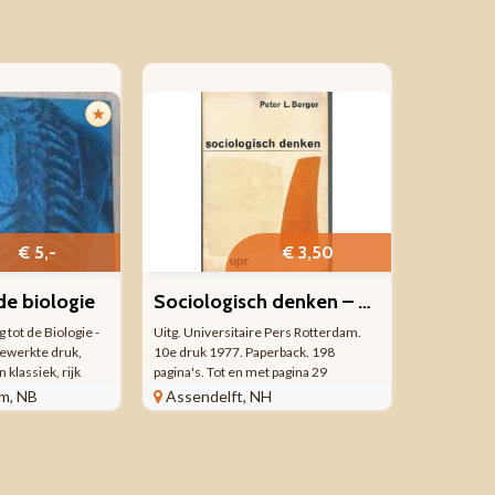
★
€ 5,-
€ 3,50
 de biologie
Sociologisch denken – Peter L. Berger
 tot de Biologie -
Uitg. Universitaire Pers Rotterdam.
ewerkte druk,
10e druk 1977. Paperback. 198
 klassiek, rijk
pagina's. Tot en met pagina 29
giehandboek. Het
kennelijk aandachtig bestudeerd,
m, NB
Assendelft, NH
end vanwege de
gelet op het feit dat diverse regels zijn
ekeningen,
onderstreept. Mogelijk is daarna de
student met de studie ...