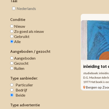
Taal
Nederlands
Conditie
Nieuw
Zo goed als nieuw
Gebruikt
Alle
Aangeboden / gezocht
Aangeboden
Gezocht
inleiding tot
Ruilen
studieboek: inleiding
D.G. Mackean 6de b
Type aanbieder:
1977 Het boek is een
Particulier
geïllustreerd biolo
Bergen op Zoo
Bedrijf
werk is vooral bek
Beide
heldere zwart-wit t
schematische ...
Type advertentie