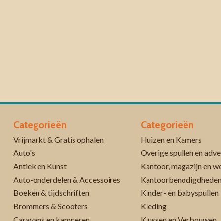
Categorieën
Categorieën
Vrijmarkt & Gratis ophalen
Huizen en Kamers
Auto's
Overige spullen en adve
Antiek en Kunst
Kantoor, magazijn en w
Auto-onderdelen & Accessoires
Kantoorbenodigdhede
Boeken & tijdschriften
Kinder- en babyspullen
Brommers & Scooters
Kleding
Caravans en kamperen
Klussen en Verbouwen