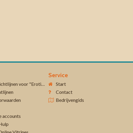
Service
Aanvullende richtlijnen voor "Erotiek 18+"
Start
tlijnen
Contact
orwaarden
Bedrijvengids
 accounts
Hulp
Online Vitrines