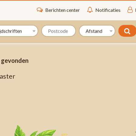
Berichten center
Notificaties
s gevonden
aster