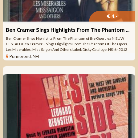
€ 4,-
Ben Cramer Sings Highlights From The Phantom of the Opera NW
Ben Cramer Sings Highlights From The Phantom of the Opera ea NIEUW
GESEALD Ben Cramer – Sings Highlights From The Phantom Of The Opera,
Les Miserables, Miss Saigon And Others Label: Disky Cataloge: HSI 645012
Opname: STEREO ...
Purmerend, NH