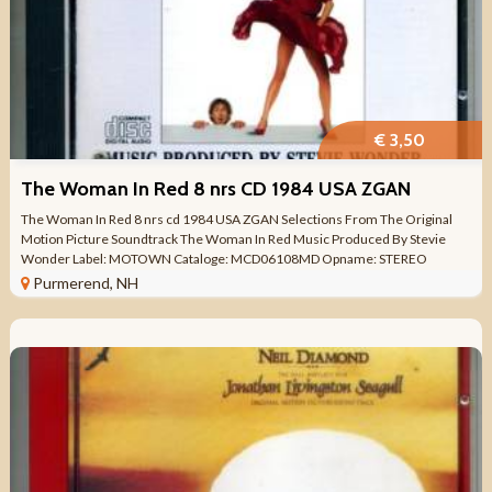
€ 3,50
The Woman In Red 8 nrs CD 1984 USA ZGAN
The Woman In Red 8 nrs cd 1984 USA ZGAN Selections From The Original
Motion Picture Soundtrack The Woman In Red Music Produced By Stevie
Wonder Label: MOTOWN Cataloge: MCD06108MD Opname: STEREO
Format: CD Uitgegeven: 1984 ...
Purmerend, NH