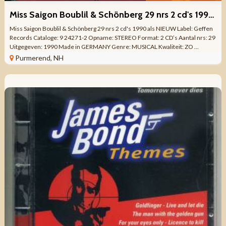
Miss Saigon Boublil & Schönberg 29 nrs 2 cd's 1990 als NIEUW
Miss Saigon Boublil & Schönberg 29 nrs 2 cd's 1990 als NIEUW Label: Geffen
Records Cataloge: 9 24271-2 Opname: STEREO Format: 2 CD’s Aantal nrs: 29
Uitgegeven: 1990 Made in GERMANY Genre: MUSICAL Kwaliteit: ZO ...
Purmerend, NH