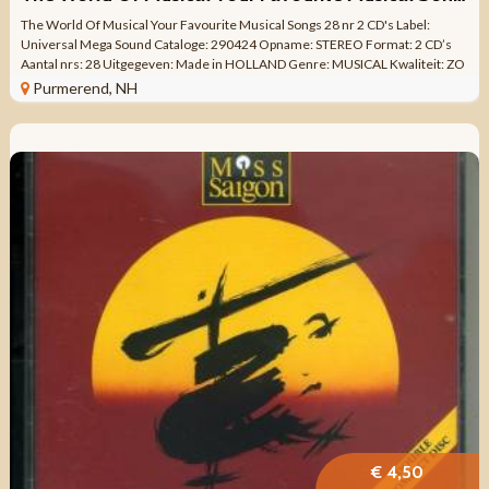
The World Of Musical Your Favourite Musical Songs 28 nr 2 CD's Label:
Universal Mega Sound Cataloge: 290424 Opname: STEREO Format: 2 CD’s
Aantal nrs: 28 Uitgegeven: Made in HOLLAND Genre: MUSICAL Kwaliteit: ZO
GOED ALS ...
Purmerend, NH
€ 4,50