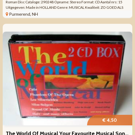
Roman Disc Cataloge: 290248 Opname: Stereo Format: CD Aantal nrs: 15
Uitgegeven: Made in HOLLAND Genre: MUSICAL Kwaliteit: ZO GOED ALS
NIEUW Tracklist CD ...
Purmerend, NH
€ 4,50
The World Of Musical Your Favourite Musical Songs 28 nr 2cds