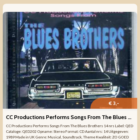
€ 3,-
CC Productions Performs Songs From The Blues Brothers 14 nrs
CC Productions Performs Songs From The Blues Brothers 14 nrs Label: QED
Cataloge: QED202 Opname: Stereo Format: CD Aantal nrs: 14 Uitgegeven:
1989 Made in UK Genre: Musical, Soundtrack, Theme Kwaliteit: ZO GOED