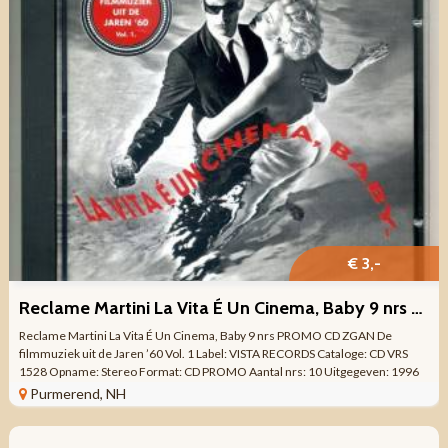
€ 3,-
Reclame Martini La Vita É Un Cinema, Baby 9 nrs PROMO CD ZGAN
Reclame Martini La Vita É Un Cinema, Baby 9 nrs PROMO CD ZGAN De
filmmuziek uit de Jaren ’60 Vol. 1 Label: VISTA RECORDS Cataloge: CD VRS
1528 Opname: Stereo Format: CD PROMO Aantal nrs: 10 Uitgegeven: 1996
Made in ...
Purmerend, NH