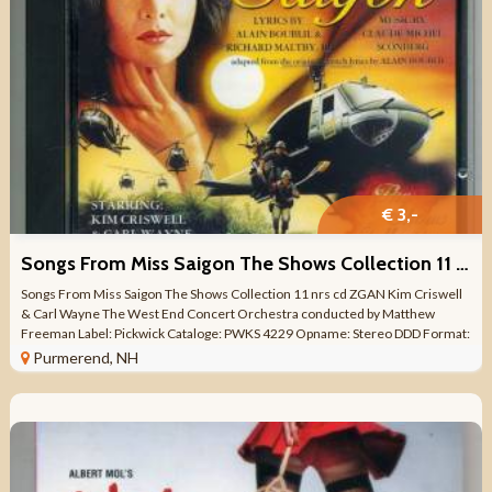
€ 3,-
Songs From Miss Saigon The Shows Collection 11 nrs cd ZGAN
Songs From Miss Saigon The Shows Collection 11 nrs cd ZGAN Kim Criswell
& Carl Wayne The West End Concert Orchestra conducted by Matthew
Freeman Label: Pickwick Cataloge: PWKS 4229 Opname: Stereo DDD Format:
CD Aantal nrs: ...
Purmerend, NH