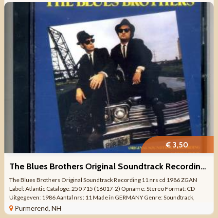
€ 3,50
The Blues Brothers Original Soundtrack Recording 11 nrs CD
The Blues Brothers Original Soundtrack Recording 11 nrs cd 1986 ZGAN
Label: Atlantic Cataloge: 250 715 (16017-2) Opname: Stereo Format: CD
Uitgegeven: 1986 Aantal nrs: 11 Made in GERMANY Genre: Soundtrack,
Chicago Blues, Soul, ...
Purmerend, NH