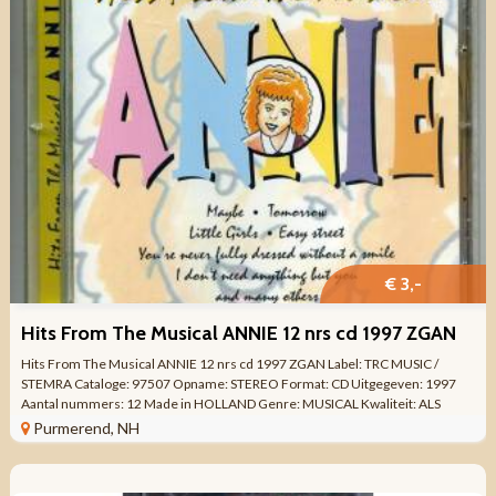
€ 3,-
Hits From The Musical ANNIE 12 nrs cd 1997 ZGAN
Hits From The Musical ANNIE 12 nrs cd 1997 ZGAN Label: TRC MUSIC /
STEMRA Cataloge: 97507 Opname: STEREO Format: CD Uitgegeven: 1997
Aantal nummers: 12 Made in HOLLAND Genre: MUSICAL Kwaliteit: ALS
NIEUW Tracklist 1. Overture (3:38) 2. ...
Purmerend, NH