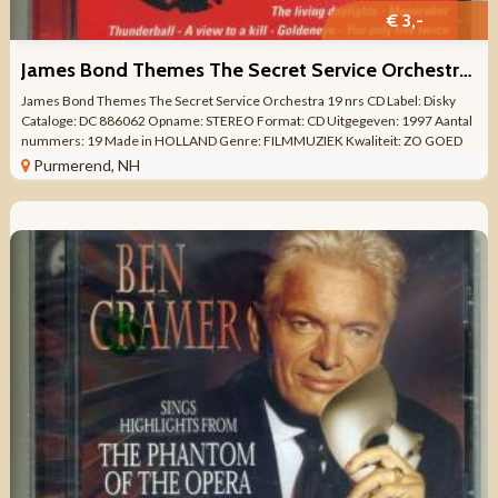
€ 3,-
James Bond Themes The Secret Service Orchestra 19 nrs CD
James Bond Themes The Secret Service Orchestra 19 nrs CD Label: Disky
Cataloge: DC 886062 Opname: STEREO Format: CD Uitgegeven: 1997 Aantal
nummers: 19 Made in HOLLAND Genre: FILMMUZIEK Kwaliteit: ZO GOED
ALS NIEUW Tracklist ...
Purmerend, NH