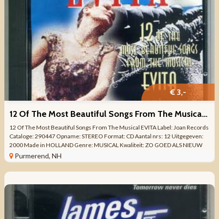
€ 3,-
12 Of The Most Beautiful Songs From The Musical EVITA ZGAN
12 Of The Most Beautiful Songs From The Musical EVITA Label: Joan Records
Cataloge: 290447 Opname: STEREO Format: CD Aantal nrs: 12 Uitgegeven:
2000 Made in HOLLAND Genre: MUSICAL Kwaliteit: ZO GOED ALS NIEUW
Tracklist CD 1 Oh! What A ...
Purmerend, NH