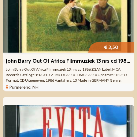
€ 3,50
John Barry Out Of Africa Filmmuziek 13 nrs cd 1986 ZGAN
John Barry Out Of Africa Filmmuziek 13 nrs cd 1986 ZGAN Label: MCA
Records Cataloge: 813 310-2 - MCD 03310 - DMCF 3310 Opname: STEREO
Format: CD Uitgegeven: 1986 Aantal nrs: 13 Made in GERMANY Genre:
FILMMUZIEK Kwaliteit: ZO ...
Purmerend, NH