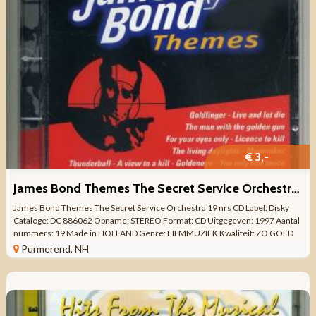
€ 3,-
James Bond Themes The Secret Service Orchestra 19 nrs CD
James Bond Themes The Secret Service Orchestra 19 nrs CD Label: Disky
Cataloge: DC 886062 Opname: STEREO Format: CD Uitgegeven: 1997 Aantal
nummers: 19 Made in HOLLAND Genre: FILMMUZIEK Kwaliteit: ZO GOED
ALS NIEUW Tracklist CD 1 James ...
Purmerend, NH