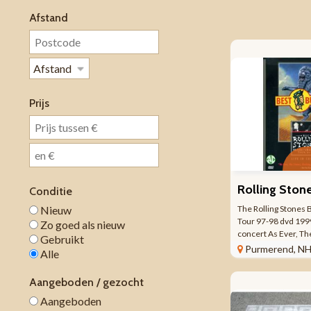
Afstand
Prijs
Conditie
Nieuw
The Rolling Stones 
Tour 97-98 dvd 199
Zo goed als nieuw
concert As Ever, Th
Gebruikt
Rolling and Rolling 
Purmerend, N
Alle
Tour '97-98 is een d
Stones. De dvd beva
Aangeboden / gezocht
opgenomen ...
Aangeboden