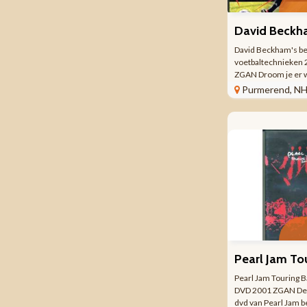
David Beckham's 
voetbaltechnieken 
ZGAN Droom je er 
een doelpunt te sco
Purmerend, N
middenlijn? Kun je 
spelen langs een m
verdedigers? Heb je
wat je moet doen ...
Pearl Jam Touring 
DVD 2001 ZGAN De 
dvd van Pearl Jam b