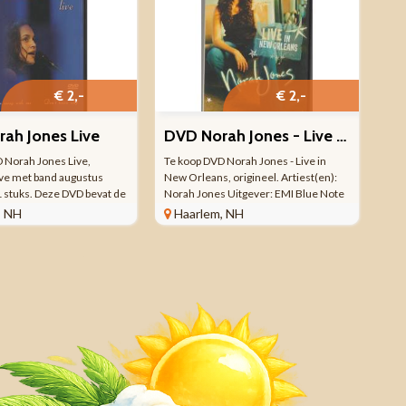
€ 2,-
€ 2,-
ah Jones Live
DVD Norah Jones - Live in New Orleans
 Norah Jones Live,
Te koop DVD Norah Jones - Live in
Live met band augustus
New Orleans, origineel. Artiest(en):
 stuks. Deze DVD bevat de
Norah Jones Uitgever: EMI Blue Note
 Cold Heart 4:44 -
DVD Standard Edition 1 stuk(s)
, NH
Haarlem, NH
 4:00 - One Flight Down
Introductie: 2013-04-01 56 minuten
 Years 3:02 - Feelin' The
live in New Orleans concert - 14 songs
24 - Comes ...
- 1 music video in ...