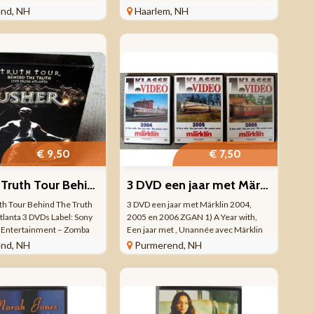
ormat: 3 x DVD, DVD-
Merk: Sony Music Uitgever: Epic DVD
nd, NH
Haarlem, NH
egio: All Regions Taal:
Beeld: 4:3 Geluid: Engels (PCM 2.0)
Leeftijd: alle leeftijden
Standard Edition 1 stuk(s) Introductie:
2005-08-29 ...
€ 9,50
€ 7,50
Usher – Truth Tour Behind The Truth Live From Atlanta 3 DVDs
3 DVD een jaar met Märklin 2004, 2005 en 2006 ZGAN
th Tour Behind The Truth
3 DVD een jaar met Märklin 2004,
tlanta 3 DVDs Label: Sony
2005 en 2006 ZGAN 1) A Year with,
Entertainment – Zomba
Een jaar met , Unannée avec Märklin
p – LaFace Records –USH
2004 1. Klasse-Video 9517 100
nd, NH
Purmerend, NH
ent Cataloge: 82876 74463
minuten 2) A Year with, Een jaar met ,
DVD’s Regio ...
Unannée avec Märklin 2005 1. ...