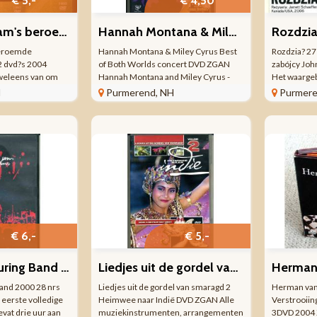
€ 5,-
€ 4,50
David Beckham's beroemde voetbaltechnieken 2 dvd’s 2004 ZGAN
Hannah Montana & Miley Cyrus Best of Both Worlds concert DVD
beroemde
Hannah Montana & Miley Cyrus Best
Rozdzia? 27
2 dvd?s 2004
of Both Worlds concert DVD ZGAN
zabójcy Jo
weleens van om
Hannah Montana and Miley Cyrus -
Het waargeb
ren vanaf de
Best of Both Worlds concert DVD
moordenaar
H
Purmerend, NH
Purmere
een effectbal
ZGAN (the movie) Hannah Montana
uitgave La
uur van
and Miley Cyrus: Best of Both Worlds
Cataloge: F
 je ooit afgevraagd
concert is een Amerikaanse ...
PAL 2 Taal: 
€ 6,-
€ 5,-
Pearl Jam Touring Band 2000 28 nrs DVD 2001 ZGAN
Liedjes uit de gordel van smaragd 2 Heimwee naar Indië DVD ZGAN
Band 2000 28 nrs
Liedjes uit de gordel van smaragd 2
Herman van
eerste volledige
Heimwee naar Indië DVD ZGAN Alle
Verstrooiing
evat drie uur aan
muziekinstrumenten, arrangementen
3DVD 2004 Z