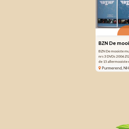
BZN De mooiste muz
nrs 3 DVDs 2006 Z
de 15 allermooiste
weten dat BZN gross
Purmerend, N
Sowieso met het aan
albumsuccessen. Aa
geen gebrek en ...