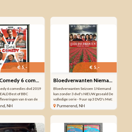
€ 5,-
€ 5,-
Best of Comedy 6 comedies DVD 2019 NIEUW GESEALD
Bloedverwanten Niemand kan zonder 3 DVD's Seizoen 1 NIEUW
medy 6 comedies dvd 2019
Bloedverwanten Seizoen 1 Niemand
ALD Best of BBC
kan zonder 3 dvd's NIEUW geseald De
fleveringen van 6 van de
volledige serie - 9 uur op 3 DVD's Met:
omedy series ooit
Sylvia Hoeks Tanja Jess Derek de Lint
nd, NH
Purmerend, NH
Daar komen de schutters
Henriette Tol Saskia Temmink Jeroen
y’) - Uninvited Guests
Spitzenberger Michiel Huisman ...
kt zich ...