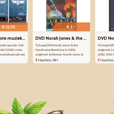
€ 12,50
€ 2,-
BZN De mooiste muziek specials 104 nrs 3 DVDs 2006 ZGAN
DVD Norah Jones & the Handsome Band Live in 2004
DVD Nor
iek specials 104
Te koop DVD Norah Jones & the
Te koop DVD
GAN 3 DVD’s met
Handsome Band Live in 2004,
origineel. 
 muziekspecials we
origineel. Artiesten: Norah Jones &
2002. DVD 1
iert in records.
the handsome band & Special Guests.
Tracks: Cold
H
Haarlem, NH
Haarlem
tal hitsingles en
DVD 1 stuk(s) Tracklisting: 1 What Am I
Nightingale
n goud en platina
To You? 2 Sunrise 3 Those Sweet
2:44 - Seven
words 4 In The ...
Same Way 3: