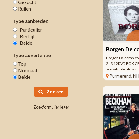
Gezocht
Ruilen
Type aanbieder:
Particulier
Bedrijf
Beide
Type advertentie
Borgen De complete
Top
2 - 3 12DVD BOX G
sensatie die de wer
Normaal
BORGEN legt een b
Purmerend, N
Beide
bloot van politieke 
intriges. Zowel voor
Zoeken
schermen van de ...
Zoekformulier legen