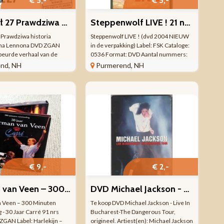
€ 5,-
€ 5,-
Rozdział 27 Prawdziwa historia zabójcy Johna Lennona DVD ZGAN
Steppenwolf LIVE ! 21 nrs DVD 2004 NIEUW GESEALD
 Prawdziwa historia
Steppenwolf LIVE ! (dvd 2004 NIEUW
hna Lennona DVD ZGAN
in de verpakking) Label: FSK Cataloge:
eurde verhaal van de
0536 Format: DVD Aantal nummers:
 van John Lennon Poolse
21 Regio code: PAL Taal: ENGELS
nd, NH
Purmerend, NH
bel: POINT GROUP
Beeld: 4:3 Geluid: DOLBY DIGITAL 5.1
ormat: DVD Regio code:
Genre: Rock, Hard Rock, Classic Rock
POOLS Beeld: 16:9 ...
Made in EU ...
€ 9,-
€ 2,-
Herman van Veen – 300 Minuten Verstrooiing - 30 Jaar Carré
DVD Michael Jackson - Live In Bucharest-The Dangerous Tour
 Veen – 300 Minuten
Te koop DVD Michael Jackson - Live In
 - 30 Jaar Carré 91 nrs
Bucharest-The Dangerous Tour,
GAN Label: Harlekijn –
origineel. Artiest(en): Michael Jackson