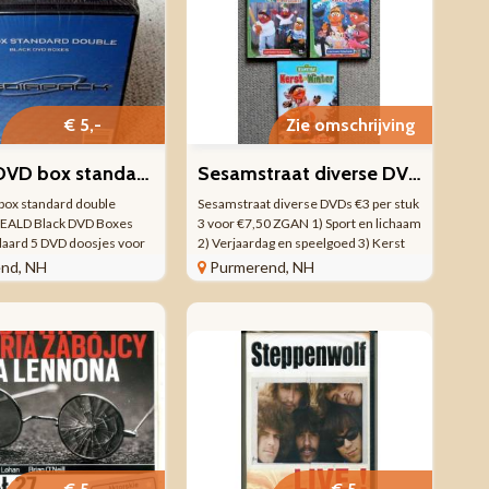
€ 5,-
Zie omschrijving
5 Pack DVD box standard double voor 2 DVD's NIEUW GESEALD
Sesamstraat diverse DVDs €3 per stuk 3 voor €7,50 ZGAN
box standard double
Sesamstraat diverse DVDs €3 per stuk
EALD Black DVD Boxes
3 voor €7,50 ZGAN 1) Sport en lichaam
daard 5 DVD doosjes voor
2) Verjaardag en speelgoed 3) Kerst
aliteit: NIEUW GESEALD
Winter Wij verkopen alleen originele
nd, NH
Purmerend, NH
e site gaat voor. Ophalen
spullen geen kopieën!!! Ophalen of
g is mogelijk. Foto's zijn
verzending is mogelijk ...