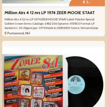
€ 5,-
Million Airs 4 12 nrs LP 1974 ZEER MOOIE STAAT
Million Airs 4 12 nrs LP 1974 ZEER MOOIE STAAT Label: Polydor Special
Golden Crown Series Cataloge: 2482 256 Opname: STEREO Format: LP
Aantal nrs: 12 Uitgave jaar: 1974 Made in GERMANY Genre: Verzamel pop
rock jazz enz ...
Purmerend, NH