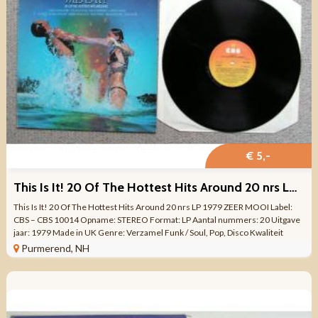
€ 5,-
This Is It! 20 Of The Hottest Hits Around 20 nrs LP 1979 ZGAN
This Is It! 20 Of The Hottest Hits Around 20 nrs LP 1979 ZEER MOOI Label:
CBS – CBS 10014 Opname: STEREO Format: LP Aantal nummers: 20 Uitgave
jaar: 1979 Made in UK Genre: Verzamel Funk / Soul, Pop, Disco Kwaliteit
VINYL ...
Purmerend, NH