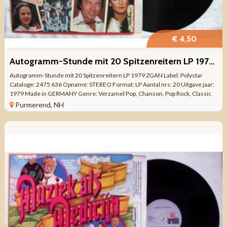
€ 4,50
Autogramm-Stunde mit 20 Spitzenreitern LP 1979 ZGAN
Autogramm-Stunde mit 20 Spitzenreitern LP 1979 ZGAN Label: Polystar
Cataloge: 2475 636 Opname: STEREO Format: LP Aantal nrs: 20 Uitgave jaar:
1979 Made in GERMANY Genre: Verzamel Pop, Chanson, Pop Rock, Classic
Rock, Schlager ...
Purmerend, NH