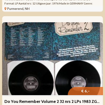
Format: LP Aantal nrs: 12 Uitgave jaar: 1976 Made in GERMANY Genre:
Verzamel Pop, Jazz, Soft Rock, ...
Purmerend, NH
€ 6,-
Do You Remember Volume 2 32 nrs 2 LPs 1983 ZGAN