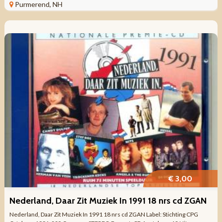
NIEUW KANT 1 ...
Purmerend, NH
€ 3,00
Nederland, Daar Zit Muziek In 1991 18 nrs cd ZGAN
Nederland, Daar Zit Muziek In 1991 18 nrs cd ZGAN Label: Stichting CPG