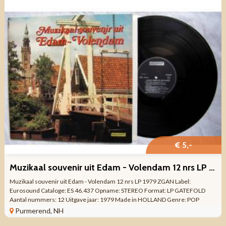
€ 5,-
Muzikaal souvenir uit Edam - Volendam 12 nrs LP 1979 ZGAN
Muzikaal souvenir uit Edam - Volendam 12 nrs LP 1979 ZGAN Label:
Eurosound Cataloge: ES 46.437 Opname: STEREO Format: LP GATEFOLD
Aantal nummers: 12 Uitgave jaar: 1979 Made in HOLLAND Genre: POP
KLASSIEK Kwaliteit: ZO GOED ALS ...
Purmerend, NH