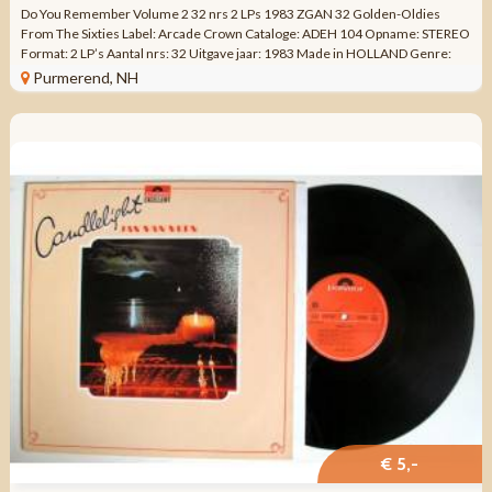
Do You Remember Volume 2 32 nrs 2 LPs 1983 ZGAN 32 Golden-Oldies
From The Sixties Label: Arcade Crown Cataloge: ADEH 104 Opname: STEREO
Format: 2 LP’s Aantal nrs: 32 Uitgave jaar: 1983 Made in HOLLAND Genre:
VERZAMEL ...
Purmerend, NH
€ 5,-