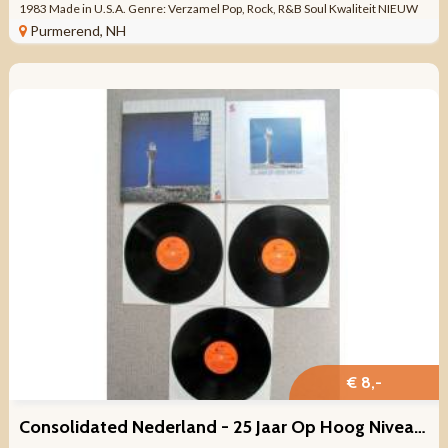
1983 Made in U.S.A. Genre: Verzamel Pop, Rock, R&B Soul Kwaliteit NIEUW
GESEALD ...
Purmerend, NH
€ 8,-
Consolidated Nederland - 25 Jaar Op Hoog Niveau! 36 nrs 3LPs