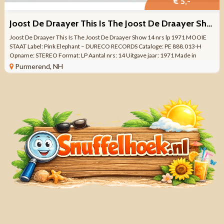
€ 5,-
Joost De Draayer This Is The Joost De Draayer Show 14 nrs LP
Joost De Draayer This Is The Joost De Draayer Show 14 nrs lp 1971 MOOIE
STAAT Label: Pink Elephant – DURECO RECORDS Cataloge: PE 888.013-H
Opname: STEREO Format: LP Aantal nrs: 14 Uitgave jaar: 1971 Made in
HOLLAND Genre: ...
Purmerend, NH