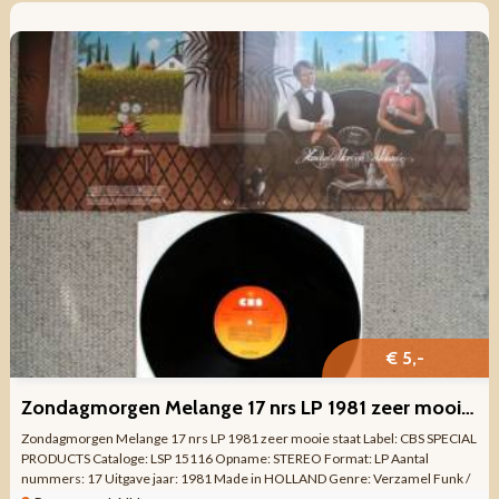
€ 5,-
Zondagmorgen Melange 17 nrs LP 1981 zeer mooie staat
Zondagmorgen Melange 17 nrs LP 1981 zeer mooie staat Label: CBS SPECIAL
PRODUCTS Cataloge: LSP 15116 Opname: STEREO Format: LP Aantal
nummers: 17 Uitgave jaar: 1981 Made in HOLLAND Genre: Verzamel Funk /
Soul, Pop, Folk, World, ...