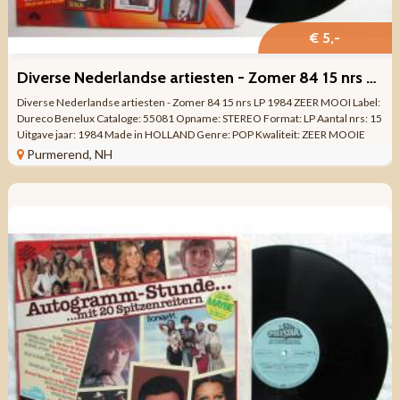
€ 5,-
Diverse Nederlandse artiesten - Zomer 84 15 nrs LP ZEER MOOI
Diverse Nederlandse artiesten - Zomer 84 15 nrs LP 1984 ZEER MOOI Label:
Dureco Benelux Cataloge: 55081 Opname: STEREO Format: LP Aantal nrs: 15
Uitgave jaar: 1984 Made in HOLLAND Genre: POP Kwaliteit: ZEER MOOIE
STAAT KANT 1 ...
Purmerend, NH