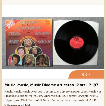
€ 5,-
Music, Music, Music Diverse artiesten 12 nrs LP 1974 ZGAN
Music, Music, Music Diverse artiesten 12 nrs LP 1974 ZGAN Label: Music For
Pleasure Cataloge: MFP 50199 Opname: STEREO Format: LP Aantal nrs: 12
Uitgave jaar: 1974 Made in UK Genre: Verzamel Jazz, Pop Kwaliteit: ZEER
MOOIE STAAT ...
Purmerend, NH