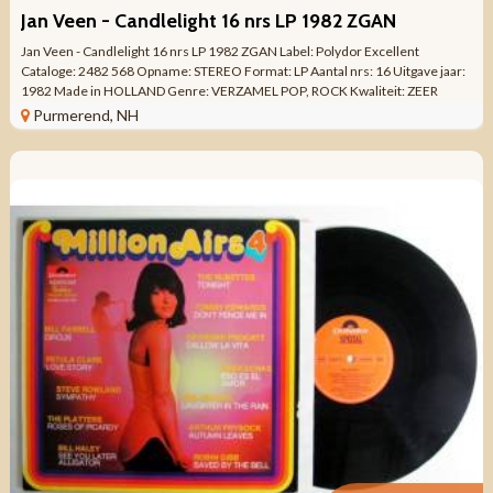
Jan Veen - Candlelight 16 nrs LP 1982 ZGAN
Jan Veen - Candlelight 16 nrs LP 1982 ZGAN Label: Polydor Excellent
Cataloge: 2482 568 Opname: STEREO Format: LP Aantal nrs: 16 Uitgave jaar:
1982 Made in HOLLAND Genre: VERZAMEL POP, ROCK Kwaliteit: ZEER
MOOIE STAAT Kant 1 ...
Purmerend, NH