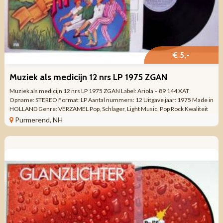
€ 5,-
Muziek als medicijn 12 nrs LP 1975 ZGAN
Muziek als medicijn 12 nrs LP 1975 ZGAN Label: Ariola – 89 144 XAT
Opname: STEREO Format: LP Aantal nummers: 12 Uitgave jaar: 1975 Made in
HOLLAND Genre: VERZAMEL Pop, Schlager, Light Music, Pop Rock Kwaliteit
ZO GOED ALS ...
Purmerend, NH