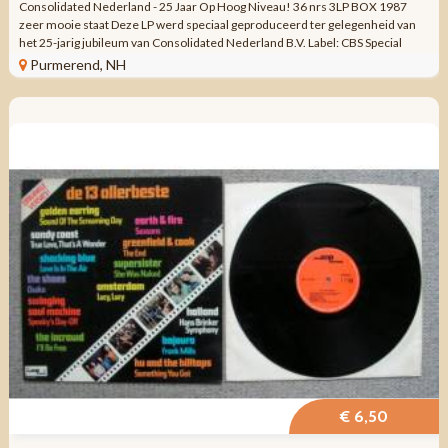
Consolidated Nederland - 25 Jaar Op Hoog Niveau! 36 nrs 3LP BOX 1987
zeer mooie staat Deze LP werd speciaal geproduceerd ter gelegenheid van
het 25-jarig jubileum van Consolidated Nederland B.V. Label: CBS Special
Products – ...
Purmerend, NH
€ 6,50