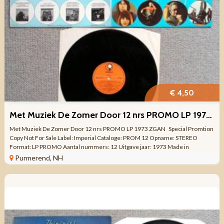
€ 4,50
Met Muziek De Zomer Door 12 nrs PROMO LP 1973 ZGAN
Met Muziek De Zomer Door 12 nrs PROMO LP 1973 ZGAN Special Promtion
Copy Not For Sale Label: Imperial Cataloge: PROM 12 Opname: STEREO
Format: LP PROMO Aantal nummers: 12 Uitgave jaar: 1973 Made in
HOLLAND Genre: Chanson, ...
Purmerend, NH