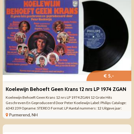
€ 5,-
Koelewijn Behoeft Geen Krans 12 nrs LP 1974 ZGAN
Koelewijn Behoeft Geen Krans 12 nrs LP 1974 ZGAN 12 Grote Hits
Geschreven En Geproduceerd Door Peter Koelewijn Label: Philips Cataloge:
6343 239 Opname: STEREO Format: LP Aantal nummers: 12 Uitgave jaar:
1974 Made in HOLLAND ...
Purmerend, NH