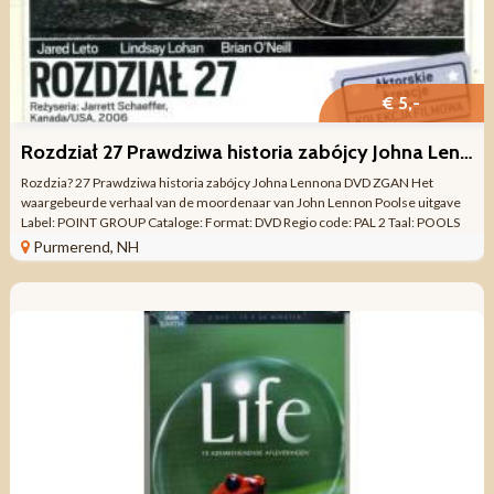
€ 5,-
Rozdział 27 Prawdziwa historia zabójcy Johna Lennona DVD ZGAN
Rozdzia? 27 Prawdziwa historia zabójcy Johna Lennona DVD ZGAN Het
waargebeurde verhaal van de moordenaar van John Lennon Poolse uitgave
Label: POINT GROUP Cataloge: Format: DVD Regio code: PAL 2 Taal: POOLS
Beeld: 16:9 ...
Purmerend, NH