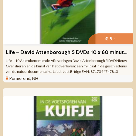
€ 5,-
Life – David Attenborough 5 DVDs 10 x 60 minuten NIEUW
Life – 10 Adembenemende Afleveringen David Attenborough 5 DVD Nieuw
Over dieren en de kunst van het overleven: een mijlpaal in de geschiedenis
van de natuurdocumentaire. Label: Just Bridge EAN: 8717344747813
Format: DVD ...
Purmerend, NH