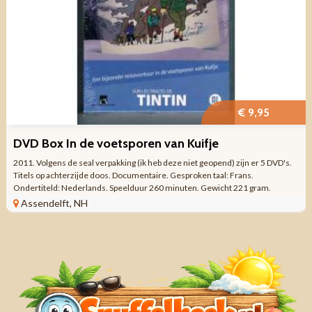
€ 9,95
DVD Box In de voetsporen van Kuifje
2011. Volgens de seal verpakking (ik heb deze niet geopend) zijn er 5 DVD's.
Titels op achterzijde doos. Documentaire. Gesproken taal: Frans.
Ondertiteld: Nederlands. Speelduur 260 minuten. Gewicht 221 gram.
Verzendkosten vanaf € ...
Assendelft, NH