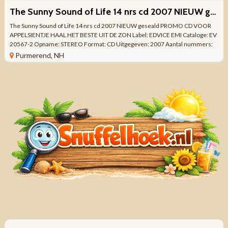
The Sunny Sound of Life 14 nrs cd 2007 NIEUW geseald
The Sunny Sound of Life 14 nrs cd 2007 NIEUW geseald PROMO CD VOOR
APPELSIENTJE HAAL HET BESTE UIT DE ZON Label: EDVICE EMI Cataloge: EV
20567-2 Opname: STEREO Format: CD Uitgegeven: 2007 Aantal nummers:
14 Made in HOLLAND ...
Purmerend, NH