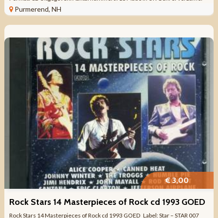
Rock, Pop - ...
Purmerend, NH
€ 3,00
Rock Stars 14 Masterpieces of Rock cd 1993 GOED
Rock Stars 14 Masterpieces of Rock cd 1993 GOED Label: Star – STAR 007