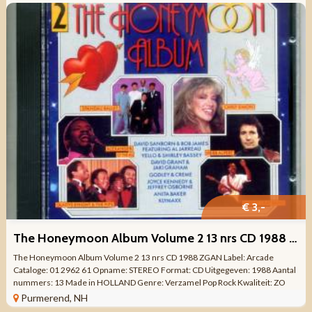
€ 3,-
The Honeymoon Album Volume 2 13 nrs CD 1988 ZGAN
The Honeymoon Album Volume 2 13 nrs CD 1988 ZGAN Label: Arcade
Cataloge: 01 2962 61 Opname: STEREO Format: CD Uitgegeven: 1988 Aantal
nummers: 13 Made in HOLLAND Genre: Verzamel Pop Rock Kwaliteit: ZO
GOED ALS NIEUW Tracklist ...
Purmerend, NH