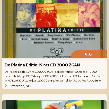
€ 3,-
De Platina Editie 19 nrs CD 2000 ZGAN
De Platina Editie 19 nrs CD 2000 ZGAN Series: Muziek10Daagse – 2000
Label: Stichting CPG Cataloge: CPG 2000012 Format: CD Aantal nrs: 19 Made
in HOLLAND Uitgave jaar: 2000 Genre: Verzamel Soft Rock, Pop Rock, Euro
House, ...
Purmerend, NH