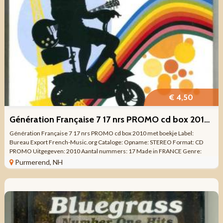
€ 4,50
Génération Française 7 17 nrs PROMO cd box 2010 met boekje
Génération Française 7 17 nrs PROMO cd box 2010 met boekje Label:
Bureau Export French-Music.org Cataloge: Opname: STEREO Format: CD
PROMO Uitgegeven: 2010 Aantal nummers: 17 Made in FRANCE Genre:
Rock, Pop, ...
Purmerend, NH