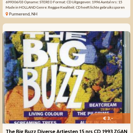
699306/03 Opname: STEREO Format: CD Uitgegeven: 1996 Aantal nrs: 15
Made in HOLLAND Genre: Reggae Kwaliteit: CD heeft lichte gebruikssporen
die geen ...
Purmerend, NH
€ 3,-
The Big Buzz Diverse Artiesten 15 nrs CD 1993 ZGAN