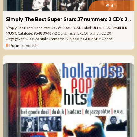
€ 4,-
Simply The Best Super Stars 37 nummers 2 CD's 2001 ZGAN
Simply The Best Super Stars 2 CD's 2001 ZGAN Label: UNIVERSAL WARNER
MUSIC Cataloge: 9548 39487-2 Opname: STEREO Format: CD 2X
Uitgegeven: 2001 Aantal nummers: 37 Made in GERMANY Genre:
VERZAMEL POP, ROCK Kwaliteit: ALS ...
Purmerend, NH