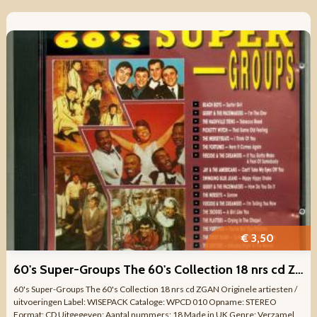
€ 3,50
60's Super-Groups The 60's Collection 18 nrs cd ZGAN
60's Super-Groups The 60's Collection 18 nrs cd ZGAN Originele artiesten /
uitvoeringen Label: WISEPACK Cataloge: WPCD 010 Opname: STEREO
Format: CD Uitgegeven: Aantal nummers: 18 Made in UK Genre: Verzamel