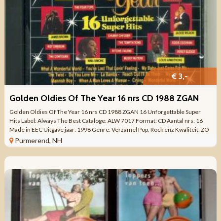
€ 3,-
Golden Oldies Of The Year 16 nrs CD 1988 ZGAN
Golden Oldies Of The Year 16 nrs CD 1988 ZGAN 16 Unforgettable Super
Hits Label: Always The Best Cataloge: ALW 7017 Format: CD Aantal nrs: 16
Made in EEC Uitgave jaar: 1998 Genre: Verzamel Pop, Rock enz Kwaliteit: ZO
GOED ALS ...
Purmerend, NH