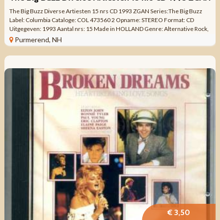
The Big Buzz Diverse Artiesten 15 nrs CD 1993 ZGAN Series:The Big Buzz
Label: Columbia Cataloge: COL 473560 2 Opname: STEREO Format: CD
Uitgegeven: 1993 Aantal nrs: 15 Made in HOLLAND Genre: Alternative Rock,
Funk Metal, ...
Purmerend, NH
€ 3,50