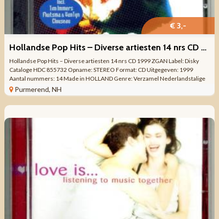
€ 3,-
Hollandse Pop Hits – Diverse artiesten 14 nrs CD 1999 ZGAN
Hollandse Pop Hits – Diverse artiesten 14 nrs CD 1999 ZGAN Label: Disky
Cataloge HDC 855732 Opname: STEREO Format: CD Uitgegeven: 1999
Aantal nummers: 14 Made in HOLLAND Genre: Verzamel Nederlandstalige
pop Kwaliteit: ZO ...
Purmerend, NH