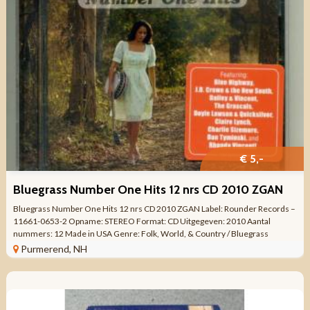
€ 5,-
Bluegrass Number One Hits 12 nrs CD 2010 ZGAN
Bluegrass Number One Hits 12 nrs CD 2010 ZGAN Label: Rounder Records –
11661-0653-2 Opname: STEREO Format: CD Uitgegeven: 2010 Aantal
nummers: 12 Made in USA Genre: Folk, World, & Country / Bluegrass
Kwaliteit: ZO GOED ...
Purmerend, NH