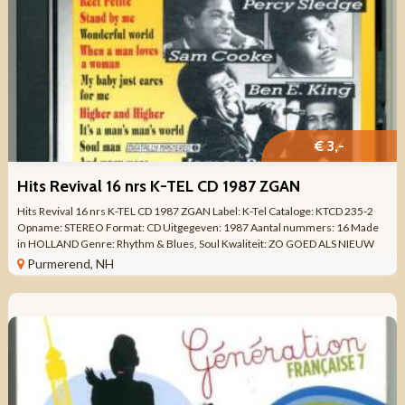
€ 3,-
Hits Revival 16 nrs K-TEL CD 1987 ZGAN
Hits Revival 16 nrs K-TEL CD 1987 ZGAN Label: K-Tel Cataloge: KTCD 235-2
Opname: STEREO Format: CD Uitgegeven: 1987 Aantal nummers: 16 Made
in HOLLAND Genre: Rhythm & Blues, Soul Kwaliteit: ZO GOED ALS NIEUW
Tracklist CD ...
Purmerend, NH