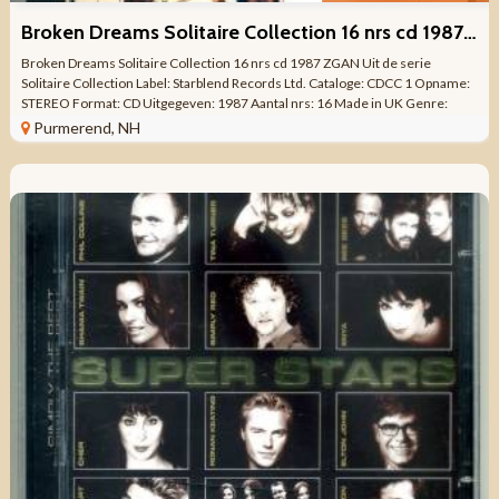
Broken Dreams Solitaire Collection 16 nrs cd 1987 ZGAN
Broken Dreams Solitaire Collection 16 nrs cd 1987 ZGAN Uit de serie
Solitaire Collection Label: Starblend Records Ltd. Cataloge: CDCC 1 Opname:
STEREO Format: CD Uitgegeven: 1987 Aantal nrs: 16 Made in UK Genre:
Verzamel Pop, ...
Purmerend, NH