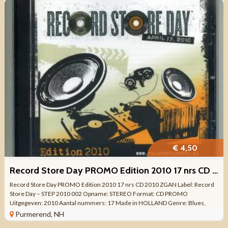
€ 4,50
Record Store Day PROMO Edition 2010 17 nrs CD 2010 ZGAN
Record Store Day PROMO Edition 2010 17 nrs CD 2010 ZGAN Label: Record
Store Day – STEP 2010 002 Opname: STEREO Format: CD PROMO
Uitgegeven: 2010 Aantal nummers: 17 Made in HOLLAND Genre: Blues,
Electronic, Folk, World, & ...
Purmerend, NH