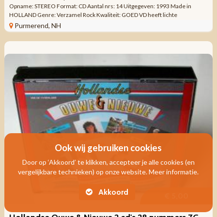
Opname: STEREO Format: CD Aantal nrs: 14 Uitgegeven: 1993 Made in
HOLLAND Genre: Verzamel Rock Kwaliteit: GOED VD heeft lichte
gebruikssporen die ...
Purmerend, NH
Ook wij gebruiken cookies
Door op ‘Akkoord’ te klikken, accepteer je alle cookies (en
vergelijkbare technieken) op onze website. Meer informatie.
Akkoord
€ 5,00