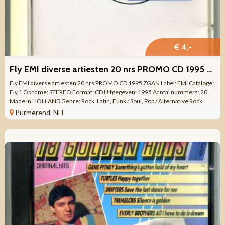
€ 4,-
Fly EMI diverse artiesten 20 nrs PROMO CD 1995 ZGAN
Fly EMI diverse artiesten 20 nrs PROMO CD 1995 ZGAN Label: EMI Cataloge:
Fly 1 Opname: STEREO Format: CD Uitgegeven: 1995 Aantal nummers: 20
Made in HOLLAND Genre: Rock, Latin, Funk / Soul, Pop / Alternative Rock,
Hard Rock, ...
Purmerend, NH