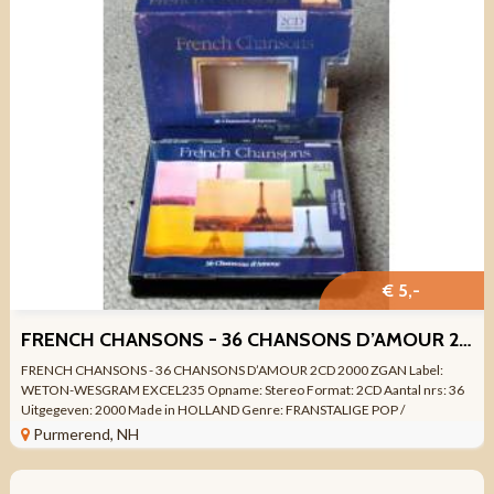
€ 5,-
FRENCH CHANSONS - 36 CHANSONS D’AMOUR 2CD 2000 ZGAN
FRENCH CHANSONS - 36 CHANSONS D’AMOUR 2CD 2000 ZGAN Label:
WETON-WESGRAM EXCEL235 Opname: Stereo Format: 2CD Aantal nrs: 36
Uitgegeven: 2000 Made in HOLLAND Genre: FRANSTALIGE POP /
CHANSONS Kwaliteit ZO GOED ALS NIEUW ...
Purmerend, NH