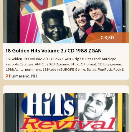
€ 3,50
18 Golden Hits Volume 2 / CD 1988 ZGAN
18 Golden Hits Volume 2 / CD 1988 ZGAN Original Hits Label: Antelope
Records Cataloge: ANTC 52023 Opname: STEREO Format: CD Uitgegeven:
1988 Aantal nummers: 18 Made in EUROPE Genre: Ballad, Pop Rock, Rock &
Roll, Classic ...
Purmerend, NH