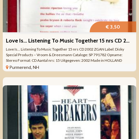
€ 3,50
Love Is... Listening To Music Together 15 nrs CD 2002 ZGAN
Love Is... Listening To Music Together 15 nrs CD 2002 ZGAN Label: Disky
Special Products – Vroom & Dreesmann Cataloge: SP 791782 Opname:
Stereo Format: CD Aantal nrs: 15 Uitgegeven: 2002 Made in HOLLAND
Genre: VERZAMEL ...
Purmerend, NH