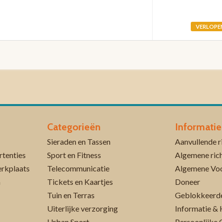
VERLOPE
Categorieën
Informatie
Sieraden en Tassen
rtenties
Sport en Fitness
Algemene rich
erkplaats
Telecommunicatie
Algemene Vo
n
Tickets en Kaartjes
Doneer
Tuin en Terras
Geblokkeerde
Uiterlijke verzorging
Informatie & 
Urban Sport
Persoonlijke 