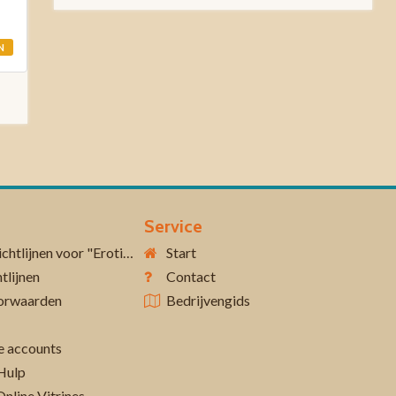
N
Service
Aanvullende richtlijnen voor "Erotiek 18+"
Start
tlijnen
Contact
orwaarden
Bedrijvengids
 accounts
Hulp
Online Vitrines