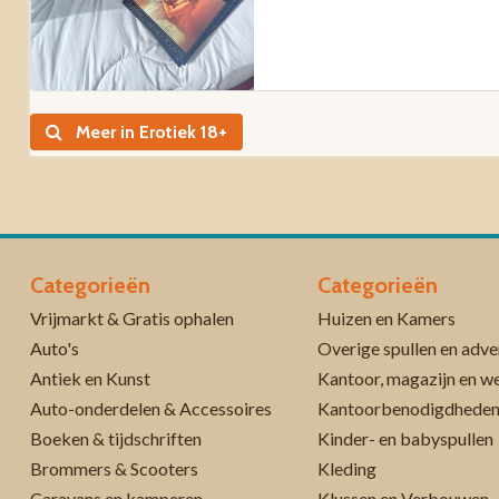
Meer in Erotiek 18+
Categorieën
Categorieën
Vrijmarkt & Gratis ophalen
Huizen en Kamers
Auto's
Overige spullen en adve
Antiek en Kunst
Kantoor, magazijn en w
Auto-onderdelen & Accessoires
Kantoorbenodigdhede
Boeken & tijdschriften
Kinder- en babyspullen
Brommers & Scooters
Kleding
Caravans en kamperen
Klussen en Verbouwen