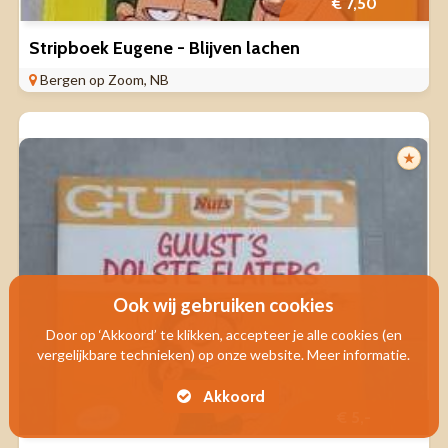
€ 7,50
Stripboek Eugene - Blijven lachen
Bergen op Zoom, NB
★
Ook wij gebruiken cookies
Door op ‘Akkoord’ te klikken, accepteer je alle cookies (en
vergelijkbare technieken) op onze website. Meer informatie.
Akkoord
€ 5,-