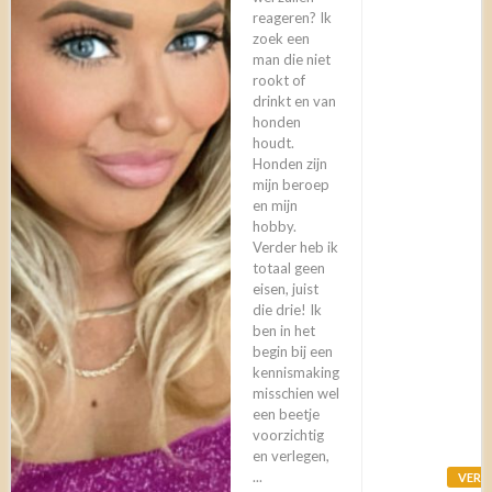
reageren? Ik
zoek een
man die niet
rookt of
drinkt en van
honden
houdt.
Honden zijn
mijn beroep
en mijn
hobby.
Verder heb ik
totaal geen
eisen, juist
die drie! Ik
ben in het
begin bij een
kennismaking
misschien wel
een beetje
voorzichtig
en verlegen,
...
VERL