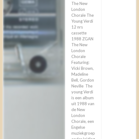
The New
London
Chorale The
Young Verdi
12 nrs
cassette
1988 ZGAN
The New
London
Chorale
Featuring:
Vicki Brown,
Madeline
Bell, Gordon
Neville ‎ The
young Verdi
is een album
uit 1988 van
de New
London
Chorale, een
Engelse
muziekgroep