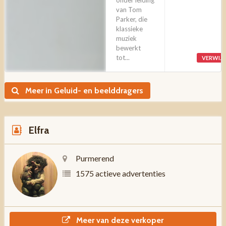
onder leiding
van Tom
Parker, die
klassieke
muziek
bewerkt
tot...
VERWIJ
Meer in Geluid- en beelddragers
Elfra
Purmerend
1575 actieve advertenties
Meer van deze verkoper