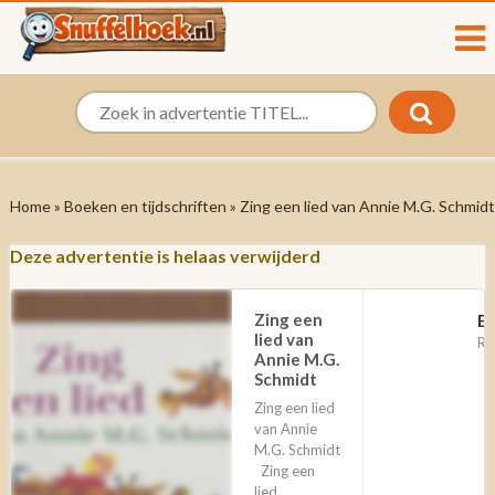
Home
»
Boeken en tijdschriften
» Zing een lied van Annie M.G. Schmidt
Deze advertentie is helaas verwijderd
Zing een
B
lied van
Ri
Annie M.G.
Schmidt
Zing een lied
van Annie
M.G. Schmidt
Zing een
lied.