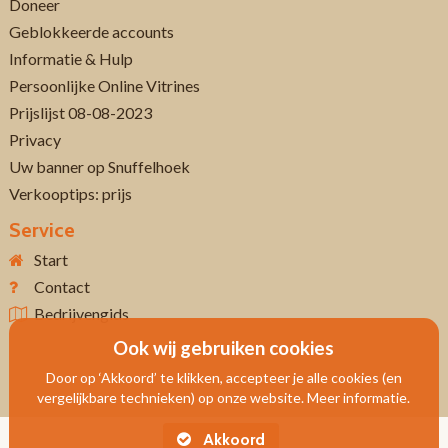
Doneer
Geblokkeerde accounts
Informatie & Hulp
Persoonlijke Online Vitrines
Prijslijst 08-08-2023
Privacy
Uw banner op Snuffelhoek
Verkooptips: prijs
Service
Start
Contact
Bedrijvengids
Ook wij gebruiken cookies
Door op ‘Akkoord’ te klikken, accepteer je alle cookies (en
vergelijkbare technieken) op onze website. Meer informatie.
Akkoord