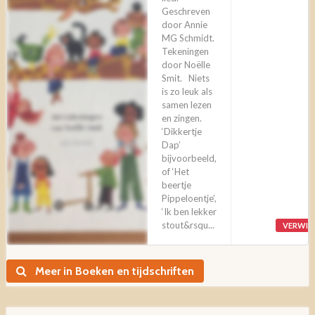
Geschreven
door Annie
MG Schmidt.
Tekeningen
door Noëlle
Smit. Niets
is zo leuk als
samen lezen
en zingen.
‘Dikkertje
Dap’
bijvoorbeeld,
of ‘Het
beertje
Pippeloentje’,
‘Ik ben lekker
stout&rsqu...
VERWIJ
Meer in Boeken en tijdschriften