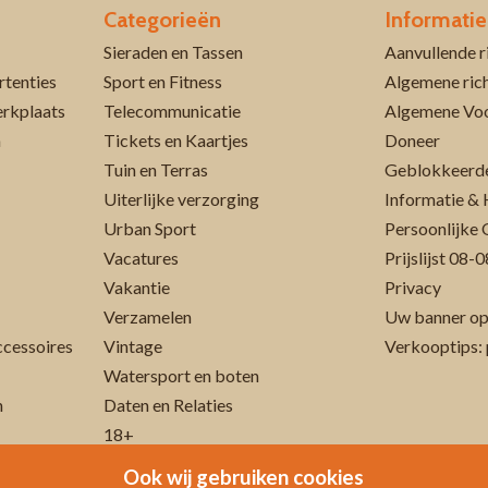
Categorieën
Informatie
Sieraden en Tassen
rtenties
Sport en Fitness
Algemene rich
erkplaats
Telecommunicatie
Algemene Vo
n
Tickets en Kaartjes
Doneer
Tuin en Terras
Geblokkeerde
Uiterlijke verzorging
Informatie & 
Urban Sport
Persoonlijke 
Vacatures
Prijslijst 08
Vakantie
Privacy
Verzamelen
Uw banner op
cessoires
Vintage
Verkooptips: 
Watersport en boten
n
Daten en Relaties
18+
Ook wij gebruiken cookies