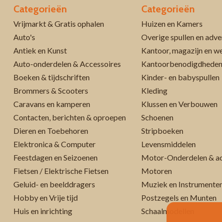
Categorieën
Categorieën
Vrijmarkt & Gratis ophalen
Huizen en Kamers
Auto's
Overige spullen en adve
Antiek en Kunst
Kantoor, magazijn en w
Auto-onderdelen & Accessoires
Kantoorbenodigdhede
Boeken & tijdschriften
Kinder- en babyspullen
Brommers & Scooters
Kleding
Caravans en kamperen
Klussen en Verbouwen
Contacten, berichten & oproepen
Schoenen
Dieren en Toebehoren
Stripboeken
Elektronica & Computer
Levensmiddelen
Feestdagen en Seizoenen
Motor-Onderdelen & ac
Fietsen / Elektrische Fietsen
Motoren
Geluid- en beelddragers
Muziek en Instrumente
Hobby en Vrije tijd
Postzegels en Munten
Huis en inrichting
Schaalmodellen