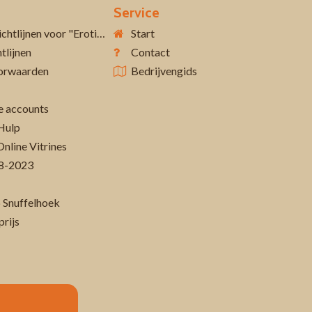
Service
Aanvullende richtlijnen voor "Erotiek 18+"
Start
tlijnen
Contact
orwaarden
Bedrijvengids
 accounts
Hulp
Online Vitrines
-08-2023
 Snuffelhoek
prijs