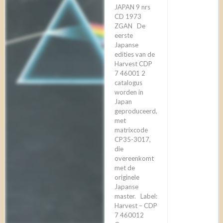
JAPAN 9 nrs
CD 1973
ZGAN De
eerste
Japanse
edities van de
Harvest CDP
7 46001 2
catalogus
worden in
Japan
geproduceerd,
met
matrixcode
CP35-3017,
die
overeenkomt
met de
originele
Japanse
master. Label:
Harvest – CDP
7 460012