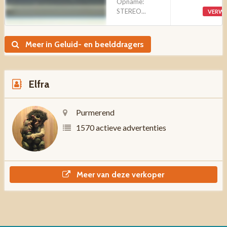
Opname:
STEREO...
VERWI
Meer in Geluid- en beelddragers
Elfra
Purmerend
1570 actieve advertenties
Meer van deze verkoper