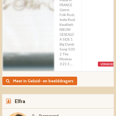
Made in
FRANCE
Genre:
Folk Rock,
Indie Rock
Kwaliteit:
NIEUW
GESEALD
A SIDE 1
Big Dumb
Song 3:03
2 The
Monkey
3:23 3 ...
VERWIJDE
Meer in Geluid- en beelddragers
Elfra
Purmerend