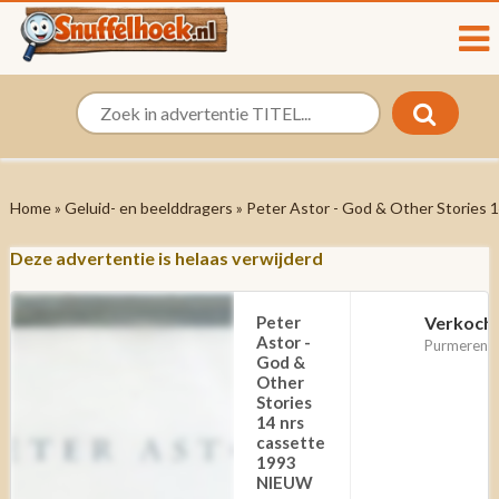
Home
»
Geluid- en beelddragers
» Peter Astor - God & Other Stories
Deze advertentie is helaas verwijderd
Peter
Verkoch
Astor -
Purmerend
God &
Other
Stories
14 nrs
cassette
1993
NIEUW