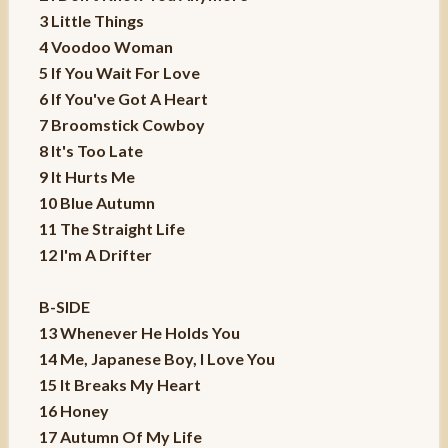
3 Little Things
4 Voodoo Woman
5 If You Wait For Love
6 If You've Got A Heart
7 Broomstick Cowboy
8 It's Too Late
9 It Hurts Me
10 Blue Autumn
11 The Straight Life
12 I'm A Drifter
B-SIDE
13 Whenever He Holds You
14 Me, Japanese Boy, I Love You
15 It Breaks My Heart
16 Honey
17 Autumn Of My Life