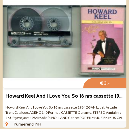
€ 3,-
Howard Keel And I Love You So 16 nrs cassette 1984 ZGAN
Howard Keel And I Love You So 16 nrs cassette 1984 ZGAN Label: Arcade
Trent Cataloge: ADEHC 140 Format: CASSETTE Opname: STEREO Aantal nrs:
16 Uitgave jaar: 1984 Made in HOLLAND Genre: POP FILMMUZIEK MUSICAL
Kwaliteit: ZO GOED ...
Purmerend, NH