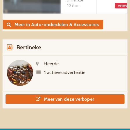
cm lengte
129 cm
VERWI
Meer in Auto-onderdelen & Accessoires
Bertineke
Heerde
1 actieve advertentie
Meer van deze verkoper