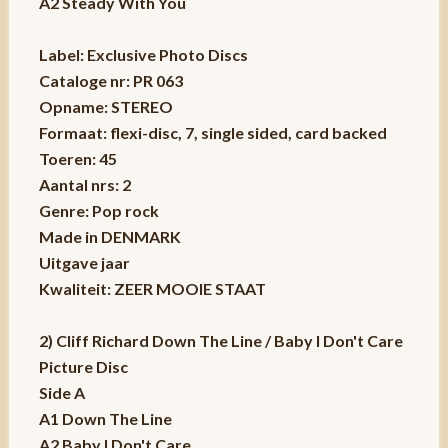
A2 Steady With You
Label: Exclusive Photo Discs
Cataloge nr: PR 063
Opname: STEREO
Formaat: flexi-disc, 7, single sided, card backed
Toeren: 45
Aantal nrs: 2
Genre: Pop rock
Made in DENMARK
Uitgave jaar
Kwaliteit: ZEER MOOIE STAAT
2) Cliff Richard Down The Line / Baby I Don't Care
Picture Disc
Side A
A1 Down The Line
A2 Baby I Don't Care