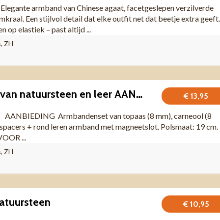
gante armband van Chinese agaat, facetgeslepen verzilverde
kraal. Een stijlvol detail dat elke outfit net dat beetje extra geeft.
p elastiek – past altijd ...
s, ZH
Armbandenset van natuursteen en leer AANBIEDING
€ 13,95
ANBIEDING Armbandenset van topaas (8 mm), carneool (8
spacers + rond leren armband met magneetslot. Polsmaat: 19 cm.
OOR ...
s, ZH
atuursteen
€ 10,95