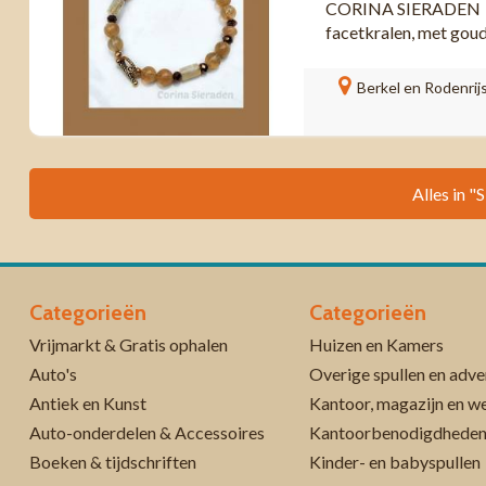
CORINA SIERADEN Armb
facetkralen, met goud
Berkel en Rodenrij
Alles in "
Categorieën
Categorieën
Vrijmarkt & Gratis ophalen
Huizen en Kamers
Auto's
Overige spullen en adve
Antiek en Kunst
Kantoor, magazijn en w
Auto-onderdelen & Accessoires
Kantoorbenodigdhede
Boeken & tijdschriften
Kinder- en babyspullen