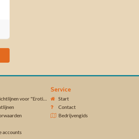
Service
Aanvullende richtlijnen voor "Erotiek 18+"
Start
tlijnen
Contact
orwaarden
Bedrijvengids
 accounts