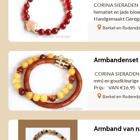
CORINA SIERADEN Ele
hematiet en jade bloem
Handgemaakt Geregen o
Berkel en Rodenrij
CORINA SIERADEN A
mm) en goudkleurige 
Prijs: VAN €16,95 V
Berkel en Rodenrij
Armband van n