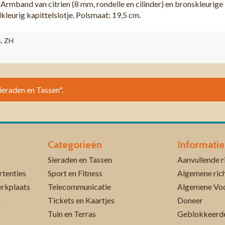
and van citrien (8 mm, rondelle en cilinder) en bronskleurige
kleurig kapittelslotje. Polsmaat: 19,5 cm.
s, ZH
Sieraden en Tassen".
Categorieën
Informatie
Sieraden en Tassen
rtenties
Sport en Fitness
Algemene rich
erkplaats
Telecommunicatie
Algemene Vo
n
Tickets en Kaartjes
Doneer
Tuin en Terras
Geblokkeerde