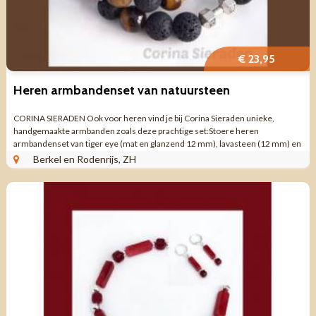
€ 23,95
Heren armbandenset van natuursteen
CORINA SIERADEN Ook voor heren vind je bij Corina Sieraden unieke,
handgemaakte armbanden zoals deze prachtige set:Stoere heren
armbandenset van tiger eye (mat en glanzend 12 mm), lavasteen (12 mm) en
tibetaans zilver. Een ...
Berkel en Rodenrijs, ZH