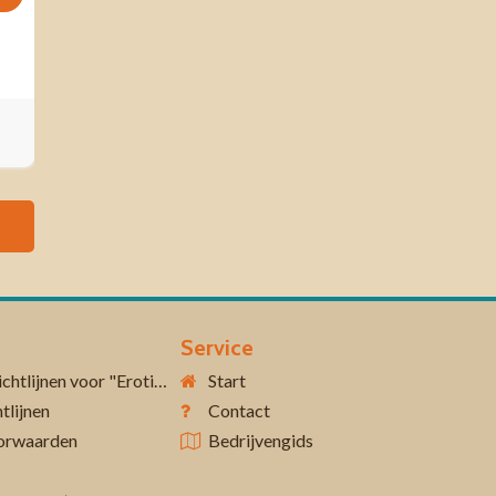
Service
Aanvullende richtlijnen voor "Erotiek 18+"
Start
tlijnen
Contact
orwaarden
Bedrijvengids