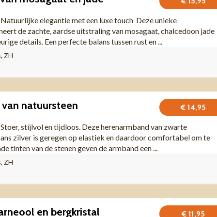
€ 15,95
uurlijke elegantie met een luxe touch Deze unieke
ert de zachte, aardse uitstraling van mosagaat, chalcedoon jade
rige details. Een perfecte balans tussen rust en ...
s, ZH
van natuursteen
€ 14,95
r, stijlvol en tijdloos. Deze herenarmband van zwarte
ns zilver is geregen op elastiek en daardoor comfortabel om te
nde tinten van de stenen geven de armband een ...
s, ZH
rneool en bergkristal
€ 11,95