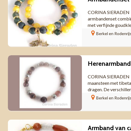
CORINA SIERADEN Nat
armbandenset combine
met verfijnde goudkleu
Berkel en Rodenrij
Herenarmband 
CORINA SIERADEN Stoe
maansteen met tibetaa
dragen. De verschille
Berkel en Rodenrij
Armband van ca