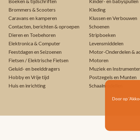
Boeken & tijdschriften
Kinder- en babyspullen
Brommers & Scooters
Kleding
Caravans en kamperen
Klussen en Verbouwen
Contacten, berichten & oproepen
Schoenen
Dieren en Toebehoren
Stripboeken
Elektronica & Computer
Levensmiddelen
Feestdagen en Seizoenen
Motor-Onderdelen & ac
Fietsen / Elektrische Fietsen
Motoren
Geluid- en beelddragers
Muziek en Instrumente
Hobby en Vrije tijd
Postzegels en Munten
Huis en inrichting
Schaalmodellen
Door op ‘Akkoo