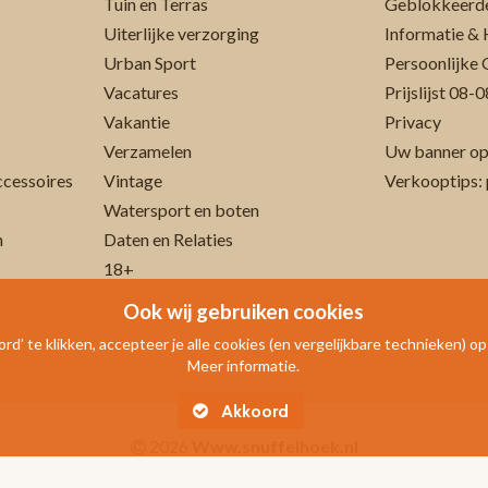
Tuin en Terras
Geblokkeerde
Uiterlijke verzorging
Informatie & 
Urban Sport
Persoonlijke 
Vacatures
Prijslijst 08
Vakantie
Privacy
Verzamelen
Uw banner op
cessoires
Vintage
Verkooptips: 
Watersport en boten
n
Daten en Relaties
18+
Ook wij gebruiken cookies
rd’ te klikken, accepteer je alle cookies (en vergelijkbare technieken) o
Meer informatie.
Akkoord
2026
Www.snuffelhoek.nl