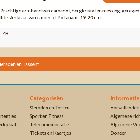
chtige armband van carneool, bergkristal en messing, geregen
lfde sierkraal van carneool. Polsmaat: 19-20 cm.
s, ZH
Sieraden en Tassen".
Categorieën
Informatie
Sieraden en Tassen
rtenties
Sport en Fitness
Algemene rich
erkplaats
Telecommunicatie
Algemene Vo
n
Tickets en Kaartjes
Doneer