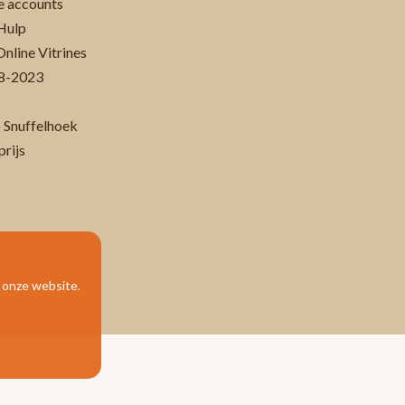
 accounts
Hulp
Online Vitrines
-08-2023
 Snuffelhoek
prijs
p onze website.