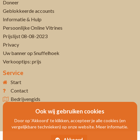
Doneer
Geblokkeerde accounts
Informatie & Hulp
Persoonlijke Online Vitrines
Prijslijst 08-08-2023
Privacy
Uw banner op Snuffelhoek
Verkooptips: prijs
Service
Start
Contact
Bedrijvengids
Ook wij gebruiken cookies
Door op ‘Akkoord’ te klikken, accepteer je alle cookies (en
vergelijkbare technieken) op onze website. Meer informatie.
Akkoord