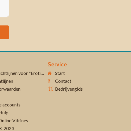
Service
Aanvullende richtlijnen voor "Erotiek 18+"
Start
tlijnen
Contact
orwaarden
Bedrijvengids
 accounts
Hulp
Online Vitrines
-08-2023