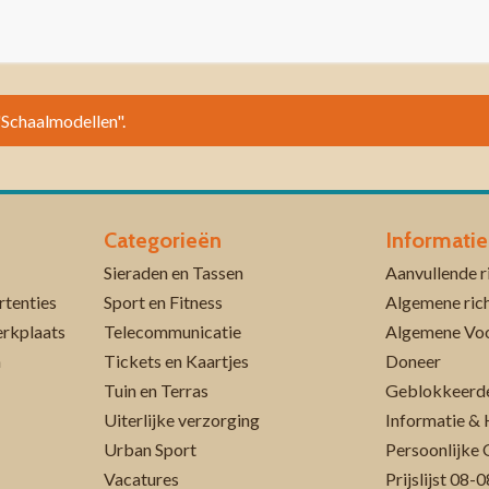
 "Schaalmodellen".
Categorieën
Informatie
Sieraden en Tassen
rtenties
Sport en Fitness
Algemene rich
erkplaats
Telecommunicatie
Algemene Vo
n
Tickets en Kaartjes
Doneer
Tuin en Terras
Geblokkeerde
Uiterlijke verzorging
Informatie & 
Urban Sport
Persoonlijke 
Vacatures
Prijslijst 08