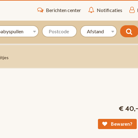
Berichten center
Notificaties
itjes
€ 40,
Bewaren?