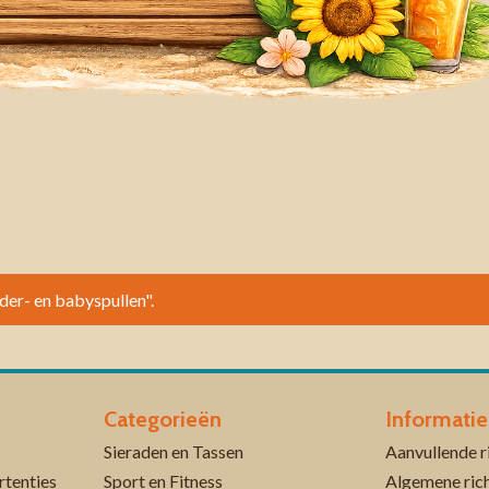
nder- en babyspullen".
Categorieën
Informatie
Sieraden en Tassen
rtenties
Sport en Fitness
Algemene rich