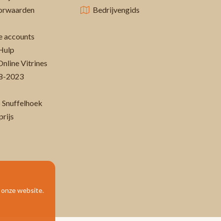
orwaarden
Bedrijvengids
 accounts
Hulp
Online Vitrines
-08-2023
 Snuffelhoek
prijs
p onze website.