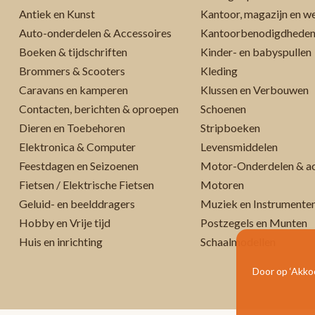
Antiek en Kunst
Kantoor, magazijn en w
Auto-onderdelen & Accessoires
Kantoorbenodigdhede
Boeken & tijdschriften
Kinder- en babyspullen
Brommers & Scooters
Kleding
Caravans en kamperen
Klussen en Verbouwen
Contacten, berichten & oproepen
Schoenen
Dieren en Toebehoren
Stripboeken
Elektronica & Computer
Levensmiddelen
Feestdagen en Seizoenen
Motor-Onderdelen & ac
Fietsen / Elektrische Fietsen
Motoren
Geluid- en beelddragers
Muziek en Instrumente
Hobby en Vrije tijd
Postzegels en Munten
Huis en inrichting
Schaalmodellen
Door op ‘Akkoo