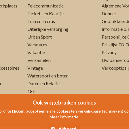
erkplaats
Telecommunicatie
Algemene Vo
n
Tickets en Kaartjes
Doneer
Tuin en Terras
Geblokkeerde
Uiterlijke verzorging
Informatie & 
Urban Sport
Persoonlijke 
Vacatures
Prijslijst 08
Vakantie
Privacy
Verzamelen
Uw banner op
cessoires
Vintage
Verkooptips: 
Watersport en boten
n
Daten en Relaties
18+
Ook wij gebruiken cookies
rd’ te klikken, accepteer je alle cookies (en vergelijkbare technieken) o
Meer informatie.
Akkoord