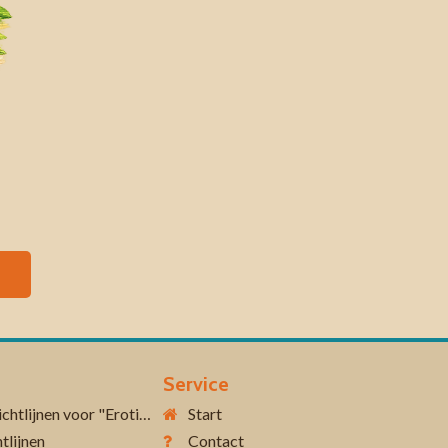
Service
Aanvullende richtlijnen voor "Erotiek 18+"
Start
tlijnen
Contact