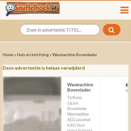
Home
»
Huis en inrichting
» Wasmachine Bovenlader
Deze advertentie is helaas verwijderd
Wasmachine
€ 
Bovenlader
We
Te Koop
z.g.a.n.
Bovenlader
Wasmachine
AEG Lavamat
6 KG Voor
kleine Ruimte's