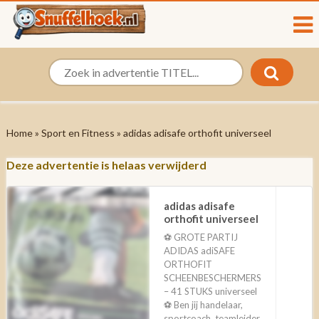
Home
»
Sport en Fitness
» adidas adisafe orthofit universeel
Deze advertentie is helaas verwijderd
adidas adisafe
orthofit universeel
⚽️ GROTE PARTIJ
ADIDAS adiSAFE
ORTHOFIT
SCHEENBESCHERMERS
– 41 STUKS universeel
⚽️ Ben jij handelaar,
sportcoach, teamleider