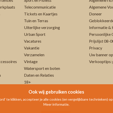
rtenties
Sport en Fitness
Algemene rich
erkplaats
Telecommunicatie
Algemene Vo
n
Tickets en Kaartjes
Doneer
Tuin en Terras
Geblokkeerde
Uiterlijke verzorging
Informatie & 
Urban Sport
Persoonlijke 
Vacatures
Prijslijst 08
Vakantie
Privacy
Verzamelen
Uw banner op
cessoires
Vintage
Verkooptips: 
Watersport en boten
n
Daten en Relaties
18+
Ook wij gebruiken cookies
rd’ te klikken, accepteer je alle cookies (en vergelijkbare technieken) o
Meer informatie.