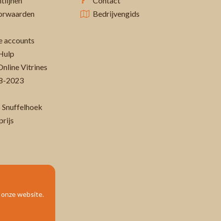
tlijnen
Contact
orwaarden
Bedrijvengids
 accounts
Hulp
Online Vitrines
-08-2023
 Snuffelhoek
prijs
p onze website.