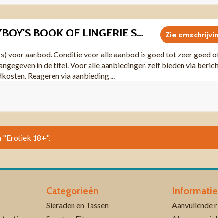
I0054 US PLAYBOY'S BOOK OF LINGERIE SPECIAL JANUARY/FEBRUARY 1993
Zie omschrijvi
(s) voor aanbod. Conditie voor alle aanbod is goed tot zeer goed o
angegeven in de titel. Voor alle aanbiedingen zelf bieden via beric
dkosten. Reageren via aanbieding ...
n "Erotiek 18+".
Categorieën
Informatie
Sieraden en Tassen