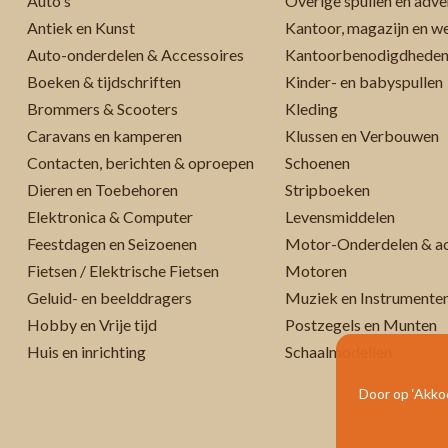
Auto's
Overige spullen en adve
Antiek en Kunst
Kantoor, magazijn en w
Auto-onderdelen & Accessoires
Kantoorbenodigdhede
Boeken & tijdschriften
Kinder- en babyspullen
Brommers & Scooters
Kleding
Caravans en kamperen
Klussen en Verbouwen
Contacten, berichten & oproepen
Schoenen
Dieren en Toebehoren
Stripboeken
Elektronica & Computer
Levensmiddelen
Feestdagen en Seizoenen
Motor-Onderdelen & ac
Fietsen / Elektrische Fietsen
Motoren
Geluid- en beelddragers
Muziek en Instrumente
Hobby en Vrije tijd
Postzegels en Munten
Huis en inrichting
Schaalmodellen
Door op ‘Akkoo