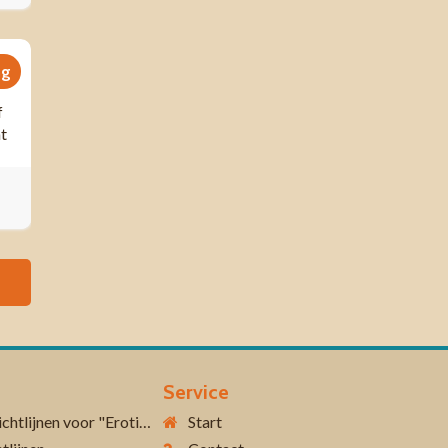
ng
f
ht
Service
Aanvullende richtlijnen voor "Erotiek 18+"
Start