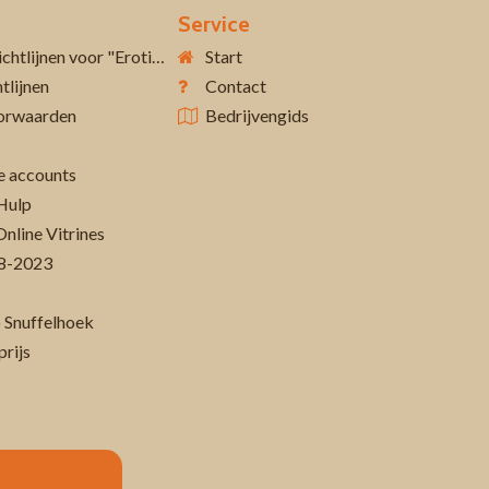
Service
Aanvullende richtlijnen voor "Erotiek 18+"
Start
tlijnen
Contact
orwaarden
Bedrijvengids
 accounts
Hulp
Online Vitrines
-08-2023
 Snuffelhoek
prijs