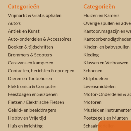
Categorieën
Categorieën
Vrijmarkt & Gratis ophalen
Huizen en Kamers
Auto's
Overige spullen en adve
Antiek en Kunst
Kantoor, magazijn en w
Auto-onderdelen & Accessoires
Kantoorbenodigdhede
Boeken & tijdschriften
Kinder- en babyspullen
Brommers & Scooters
Kleding
Caravans en kamperen
Klussen en Verbouwen
Contacten, berichten & oproepen
Schoenen
Dieren en Toebehoren
Stripboeken
Elektronica & Computer
Levensmiddelen
Feestdagen en Seizoenen
Motor-Onderdelen & ac
Fietsen / Elektrische Fietsen
Motoren
Geluid- en beelddragers
Muziek en Instrumente
Hobby en Vrije tijd
Postzegels en Munten
Huis en inrichting
Schaalmodellen