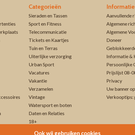
Categorieën
Informatie
Sieraden en Tassen
rtenties
Sport en Fitness
Algemene rich
erkplaats
Telecommunicatie
Algemene Vo
n
Tickets en Kaartjes
Doneer
Tuin en Terras
Geblokkeerde
Uiterlijke verzorging
Informatie & 
Urban Sport
Persoonlijke 
Vacatures
Prijslijst 08
Vakantie
Privacy
Verzamelen
Uw banner op
cessoires
Vintage
Verkooptips: 
Watersport en boten
n
Daten en Relaties
18+
Ook wij gebruiken cookies