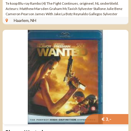
Te koop Blu-ray Rambo (4) The Fight Continues, origineel, NL ondertiteld.
Acteurs: Matthew Marsden Graham McTavish Sylvester Stallone Julie Benz
Cameron Pearson James With Jake La Botz Reynaldo Gallegos Sylvester
Stallone James With ...
Haarlem, NH
€ 3,-