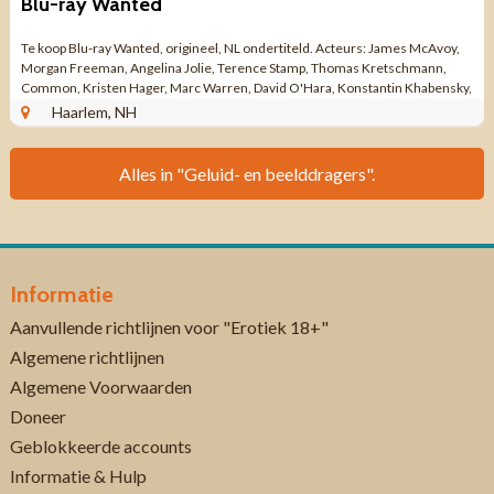
Blu-ray Wanted
Te koop Blu-ray Wanted, origineel, NL ondertiteld. Acteurs: James McAvoy,
Morgan Freeman, Angelina Jolie, Terence Stamp, Thomas Kretschmann,
Common, Kristen Hager, Marc Warren, David O'Hara, Konstantin Khabensky,
Dato Bakhtadze Chris ...
Haarlem, NH
Alles in "Geluid- en beelddragers".
Informatie
Aanvullende richtlijnen voor "Erotiek 18+"
Algemene richtlijnen
Algemene Voorwaarden
Doneer
Geblokkeerde accounts
Informatie & Hulp