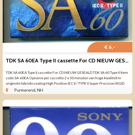
€ 6,-
TDK SA 60EA Type II cassette For CD NIEUW GESEALD
TDK SA 60EA Type II cassette For CD NIEUW GESEALD TDK SA 60 Type II Item
code SA-60EA Opname per cassette 2 x 30 minuten van hoge kwaliteit In
originele fabriekssealing High Position IEC II / TYPE II Super Precision RIGID
Cassette ...
Purmerend, NH