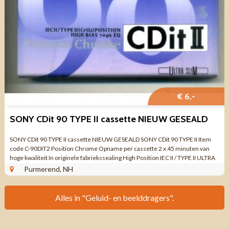
€ 6,-
SONY CDit 90 TYPE II cassette NIEUW GESEALD
SONY CDit 90 TYPE II cassette NIEUW GESEALD SONY CDit 90 TYPE II Item
code C-90DIT2 Position Chrome Opname per cassette 2 x 45 minuten van
hoge kwaliteit In originele fabriekssealing High Position IEC II / TYPE II ULTRA
SLIM ...
Purmerend, NH
Alles in "Geluid- en beelddragers".