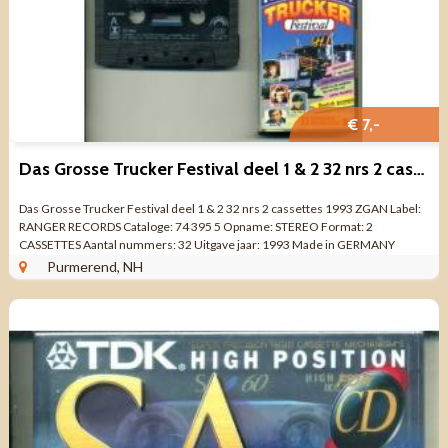
€ 7,-
Das Grosse Trucker Festival deel 1 & 2 32 nrs 2 cassettes ZGAN
Das Grosse Trucker Festival deel 1 & 2 32 nrs 2 cassettes 1993 ZGAN Label:
RANGER RECORDS Cataloge: 74 395 5 Opname: STEREO Format: 2
CASSETTES Aantal nummers: 32 Uitgave jaar: 1993 Made in GERMANY
Genre: VERZAMEL ...
Purmerend, NH