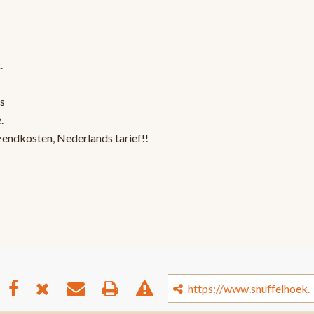
.
s
.
zendkosten, Nederlands tarief!!