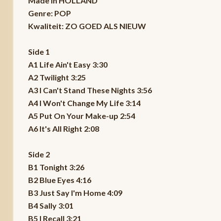
Made in HOLLAND
Genre: POP
Kwaliteit: ZO GOED ALS NIEUW
Side 1
A1 Life Ain't Easy 3:30
A2 Twilight 3:25
A3 I Can't Stand These Nights 3:56
A4 I Won't Change My Life 3:14
A5 Put On Your Make-up 2:54
A6 It's All Right 2:08
Side 2
B1 Tonight 3:26
B2 Blue Eyes 4:16
B3 Just Say I'm Home 4:09
B4 Sally 3:01
B5 I Recall 3:21