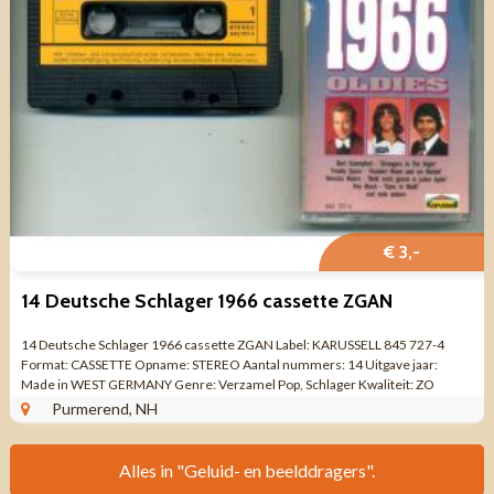
€ 3,-
14 Deutsche Schlager 1966 cassette ZGAN
14 Deutsche Schlager 1966 cassette ZGAN Label: KARUSSELL 845 727-4
Format: CASSETTE Opname: STEREO Aantal nummers: 14 Uitgave jaar:
Made in WEST GERMANY Genre: Verzamel Pop, Schlager Kwaliteit: ZO
GOED ALS NIEUW SEITE 1 1. ...
Purmerend, NH
Alles in "Geluid- en beelddragers".