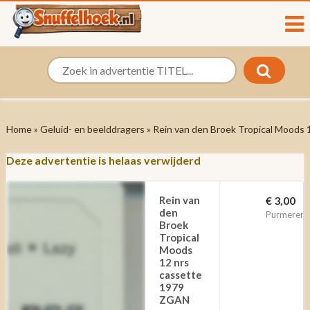
Home
»
Geluid- en beelddragers
» Rein van den Broek ‎Tropical Moods
Deze advertentie is helaas verwijderd
Rein van
€ 3,00
den
Purmerend
Broek
‎Tropical
Moods
12 nrs
cassette
1979
ZGAN