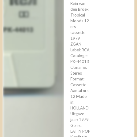
Rein van
den Broek
‎Tropical
Moods 12
nrs
cassette
1979
ZGAN
Label: RCA
Cataloge:
PK-44013
Opname:
Stereo
Format:
Cassette
Aantal nrs:
12 Made
in:
HOLLAND
Uitgave
jaar: 1979
Genre:
LATIN POP