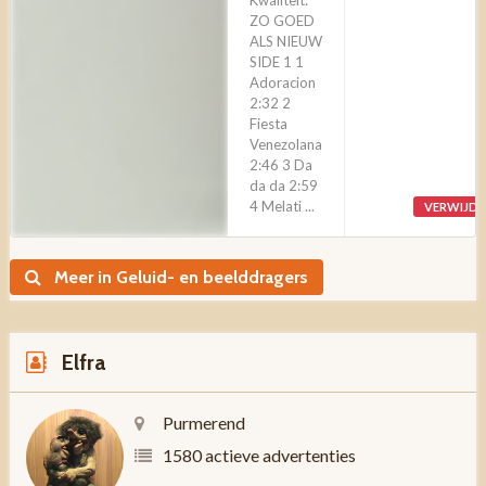
Kwaliteit:
ZO GOED
ALS NIEUW
SIDE 1 1
Adoracion
2:32 2
Fiesta
Venezolana
2:46 3 Da
da da 2:59
4 Melati ...
VERWIJD
Meer in Geluid- en beelddragers
Elfra
Purmerend
1580 actieve advertenties