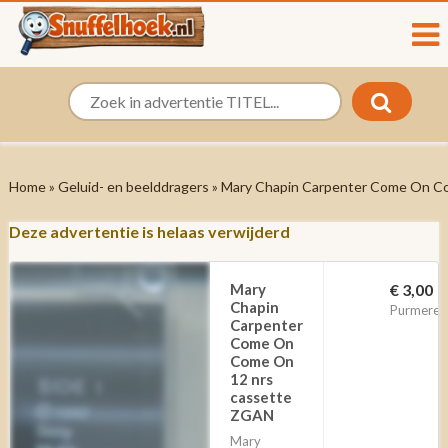
Home
»
Geluid- en beelddragers
» Mary Chapin Carpenter Come On C
Deze advertentie is helaas verwijderd
Mary
€ 3,00
Chapin
Purmeren
Carpenter
Come On
Come On
12 nrs
cassette
ZGAN
Mary