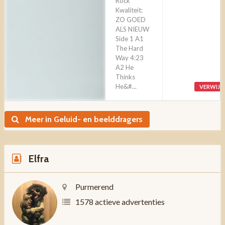
Rock
Kwaliteit:
ZO GOED
ALS NIEUW
Side 1 A1
The Hard
Way 4:23
A2 He
Thinks
He&#...
VERWIJD
Meer in Geluid- en beelddragers
Elfra
Purmerend
1578 actieve advertenties