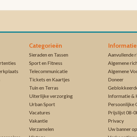
Categorieën
Informatie
Sieraden en Tassen
rtenties
Sport en Fitness
Algemene rich
erkplaats
Telecommunicatie
Algemene Vo
n
Tickets en Kaartjes
Doneer
Tuin en Terras
Geblokkeerde
Uiterlijke verzorging
Informatie & 
Urban Sport
Persoonlijke 
Vacatures
Prijslijst 08
Vakantie
Privacy
Verzamelen
Uw banner op