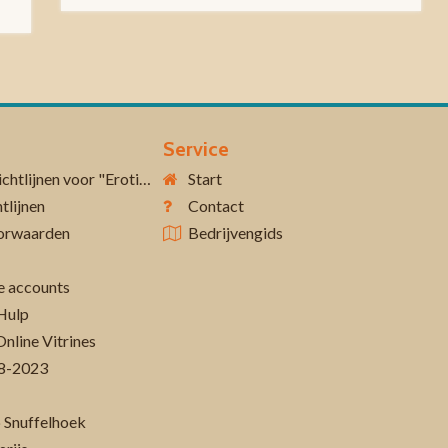
Service
Aanvullende richtlijnen voor "Erotiek 18+"
Start
tlijnen
Contact
orwaarden
Bedrijvengids
 accounts
Hulp
Online Vitrines
-08-2023
 Snuffelhoek