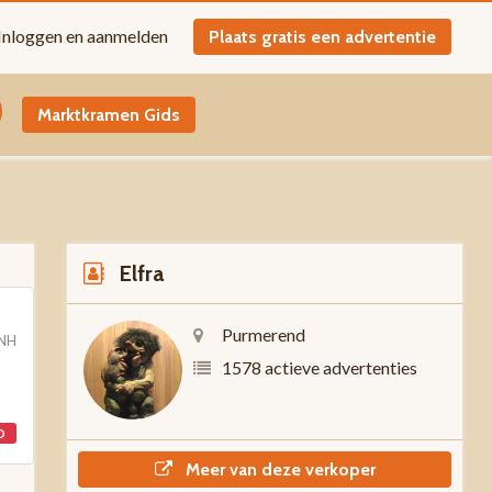
Inloggen en aanmelden
Plaats gratis een advertentie
Marktkramen Gids
Elfra
Purmerend
 NH
1578 actieve advertenties
D
Meer van deze verkoper