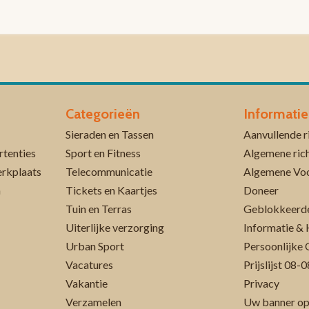
Categorieën
Informatie
Sieraden en Tassen
rtenties
Sport en Fitness
Algemene rich
erkplaats
Telecommunicatie
Algemene Vo
n
Tickets en Kaartjes
Doneer
Tuin en Terras
Geblokkeerde
Uiterlijke verzorging
Informatie & 
Urban Sport
Persoonlijke 
Vacatures
Prijslijst 08
Vakantie
Privacy
Verzamelen
Uw banner op