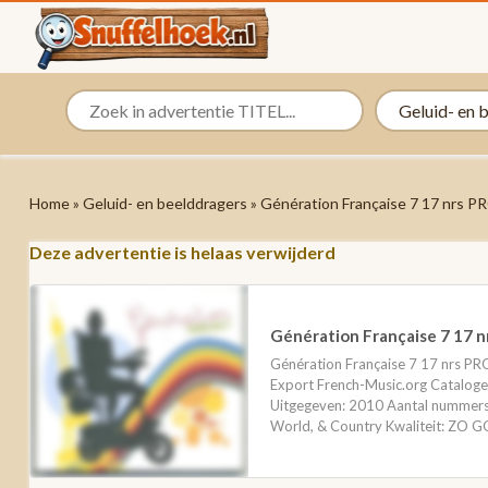
Home
»
Geluid- en beelddragers
» Génération Française 7 17 nrs 
Deze advertentie is helaas verwijderd
Génération Française 7 17 
Génération Française 7 17 nrs P
Export French-Music.org Catal
Uitgegeven: 2010 Aantal nummers
World, & Country Kwaliteit: ZO G