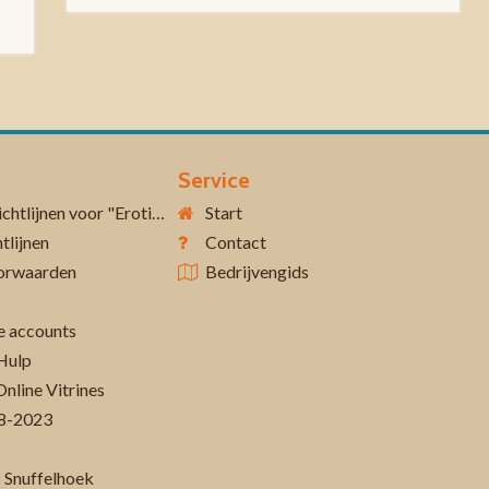
Service
Aanvullende richtlijnen voor "Erotiek 18+"
Start
tlijnen
Contact
orwaarden
Bedrijvengids
 accounts
Hulp
Online Vitrines
-08-2023
 Snuffelhoek