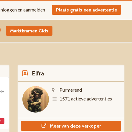
Inloggen en aanmelden
Plaats gratis een advertentie
Marktkramen Gids
Elfra
Purmerend
 NH
1571 actieve advertenties
D
Meer van deze verkoper