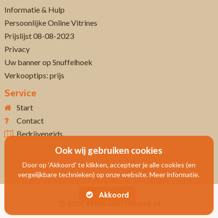
Informatie & Hulp
Persoonlijke Online Vitrines
Prijslijst 08-08-2023
Privacy
Uw banner op Snuffelhoek
Verkooptips: prijs
Service
Start
Contact
Bedrijvengids
Ook wij gebruiken cookies
Door op ‘Akkoord’ te klikken, accepteer je alle cookies (en
vergelijkbare technieken) op onze website. Meer informatie.
Akkoord
2026
Www.snuffelhoek.nl