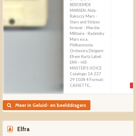
BEROEMDE
MARSEN: Aida -
Rakoczy Mars -
Stars and Stripes
forever - Marche
Militaire - Radetzky
Mars e.v.a.
Philharmonia
Orchestra Dirigent:
Efrem Kurtz Label:
EMI – HIS
MASTER’S VOICE
Cataloge: 1A 227
29 1038 4 Format:
CASSETTE...
V
Meer in Geluid- en beelddragers
Elfra