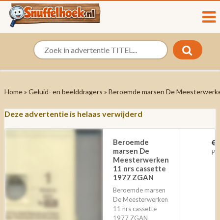
Home
»
Geluid- en beelddragers
» Beroemde marsen De Meesterwerke
Deze advertentie is helaas verwijderd
Beroemde
€ 
marsen De
Pu
Meesterwerken
11 nrs cassette
1977 ZGAN
Beroemde marsen
De Meesterwerken
11 nrs cassette
1977 ZGAN