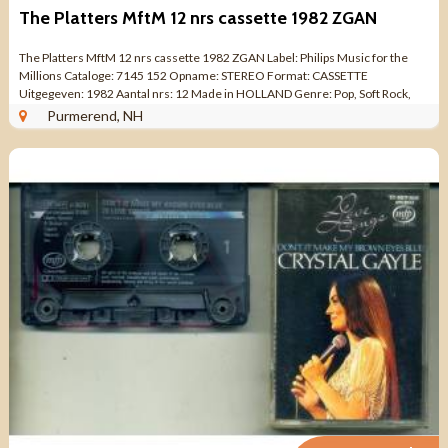
The Platters MftM 12 nrs cassette 1982 ZGAN
The Platters MftM 12 nrs cassette 1982 ZGAN Label: Philips Music for the
Millions Cataloge: 7145 152 Opname: STEREO Format: CASSETTE
Uitgegeven: 1982 Aantal nrs: 12 Made in HOLLAND Genre: Pop, Soft Rock,
Doo Wop Kwaliteit: ZO GOED ALS ...
Purmerend, NH