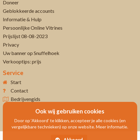
Doneer
Geblokkeerde accounts
Informatie & Hulp
Persoonlijke Online Vitrines
Prijslijst 08-08-2023
Privacy
Uw banner op Snuffelhoek
Verkooptips: prijs
Service
Start
Contact
Bedrijvengids
Ook wij gebruiken cookies
Door op ‘Akkoord’ te klikken, accepteer je alle cookies (en
vergelijkbare technieken) op onze website. Meer informatie.
Akkoord