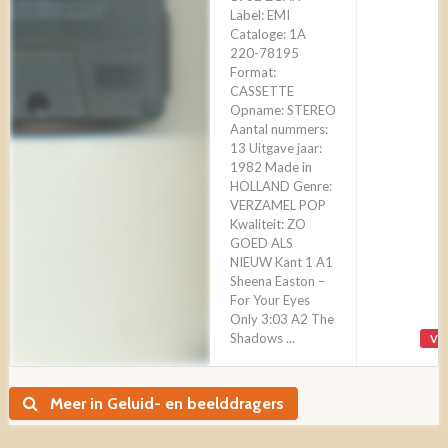
Label: EMI
Cataloge: 1A
220-78195
Format:
CASSETTE
Opname: STEREO
Aantal nummers:
13 Uitgave jaar:
1982 Made in
HOLLAND Genre:
VERZAMEL POP
Kwaliteit: ZO
GOED ALS
NIEUW Kant 1 A1
Sheena Easton –
For Your Eyes
Only 3:03 A2 The
Shadows ...
VE
Meer in Geluid- en beelddragers