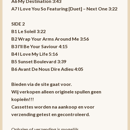
A6 My Destination 3:43
A7 I Love You So Featuring [Duet] – Next One 3:22
SIDE 2
B1 Le Soleil 3:22
B2 Wrap Your Arms Around Me 3:56
B3 I'll Be Your Saviour 4:15
B4 I Love My Life 5:16
B5 Sunset Boulevard 3:39
B6 Avant De Nous Dire Adieu 4:05
Bieden via de site gaat voor.
Wij verkopen alleen originele spullen geen
kopieën!!!
Cassettes worden na aankoop en voor
verzending getest en gecontroleerd.
Ophalen of verzending is mogelijk