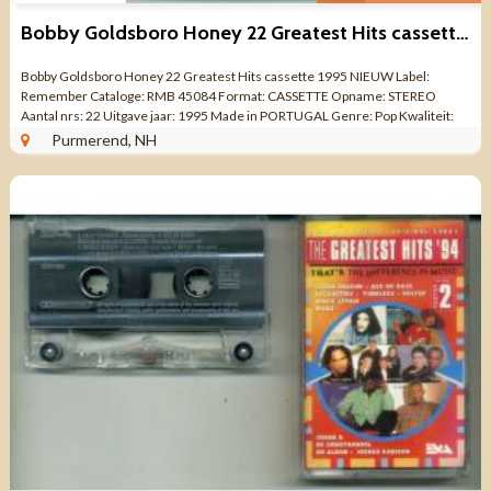
Bobby Goldsboro Honey 22 Greatest Hits cassette 1995 NIEUW
Bobby Goldsboro Honey 22 Greatest Hits cassette 1995 NIEUW Label:
Remember Cataloge: RMB 45084 Format: CASSETTE Opname: STEREO
Aantal nrs: 22 Uitgave jaar: 1995 Made in PORTUGAL Genre: Pop Kwaliteit:
NIEUW GESEALD A-SIDE 1 ...
Purmerend, NH