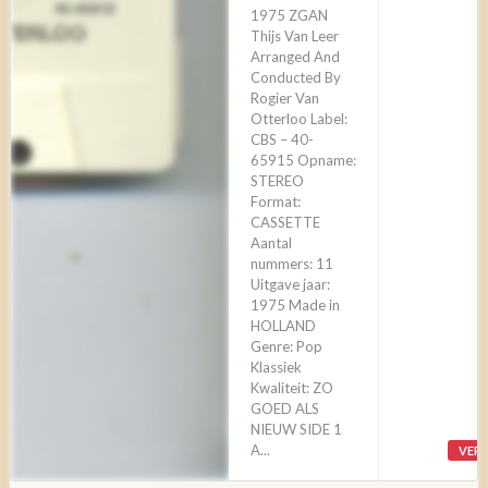
1975 ZGAN
Thijs Van Leer
Arranged And
Conducted By
Rogier Van
Otterloo Label:
CBS – 40-
65915 Opname:
STEREO
Format:
CASSETTE
Aantal
nummers: 11
Uitgave jaar:
1975 Made in
HOLLAND
Genre: Pop
Klassiek
Kwaliteit: ZO
GOED ALS
NIEUW SIDE 1
A...
VER