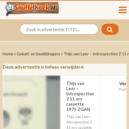
Home
»
Geluid- en beelddragers
» Thijs van Leer – Introspection 2 1
Deze advertentie is helaas verwijderd
Thijs van
Ver
Leer –
Purm
Introspection
2 11 nrs
cassette
1975 ZGAN
Thijs van Leer –
Introspection 2
11 nrs cassette