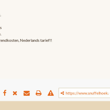
.
s
.
zendkosten, Nederlands tarief!!