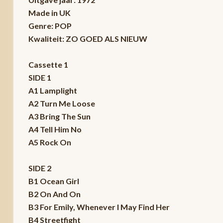
Made in UK
Genre: POP
Kwaliteit: ZO GOED ALS NIEUW
Cassette 1
SIDE 1
A1 Lamplight
A2 Turn Me Loose
A3 Bring The Sun
A4 Tell Him No
A5 Rock On
SIDE 2
B1 Ocean Girl
B2 On And On
B3 For Emily, Whenever I May Find Her
B4 Streetfight