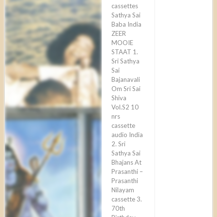
cassettes
Sathya Sai
Baba India
ZEER
MOOIE
STAAT 1.
Sri Sathya
Sai
Bajanavali
Om Sri Sai
Shiva
Vol.S2 10
nrs
cassette
audio India
2. Sri
Sathya Sai
Bhajans At
Prasanthi –
Prasanthi
Nilayam
cassette 3.
70th