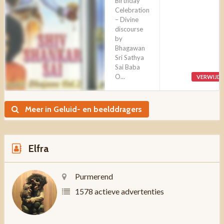
Birthday
Celebration
– Divine
discourse
by
Bhagawan
Sri Sathya
Sai Baba
O...
VERWIJD
Meer in Geluid- en beelddragers
Elfra
Purmerend
1578 actieve advertenties