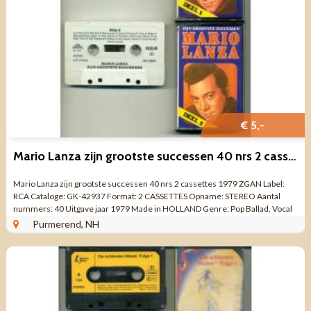
€ 5,-
Mario Lanza zijn grootste successen 40 nrs 2 cassettes ZGAN
Mario Lanza zijn grootste successen 40 nrs 2 cassettes 1979 ZGAN Label:
RCA Cataloge: GK-42937 Format: 2 CASSETTES Opname: STEREO Aantal
nummers: 40 Uitgave jaar 1979 Made in HOLLAND Genre: Pop Ballad, Vocal
Kwaliteit: ZO GOED ...
Purmerend, NH