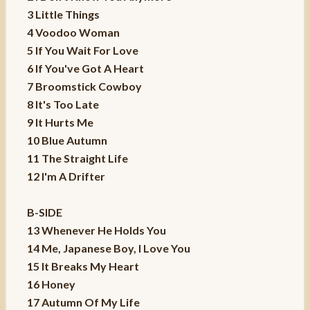
3 Little Things
4 Voodoo Woman
5 If You Wait For Love
6 If You've Got A Heart
7 Broomstick Cowboy
8 It's Too Late
9 It Hurts Me
10 Blue Autumn
11 The Straight Life
12 I'm A Drifter
B-SIDE
13 Whenever He Holds You
14 Me, Japanese Boy, I Love You
15 It Breaks My Heart
16 Honey
17 Autumn Of My Life