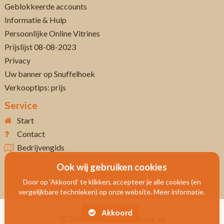
Geblokkeerde accounts
Informatie & Hulp
Persoonlijke Online Vitrines
Prijslijst 08-08-2023
Privacy
Uw banner op Snuffelhoek
Verkooptips: prijs
Service
Start
Contact
Bedrijvengids
Ook wij gebruiken cookies
Door op ‘Akkoord’ te klikken, accepteer je alle cookies (en
vergelijkbare technieken) op onze website. Meer informatie.
Akkoord
2026
Www.snuffelhoek.nl