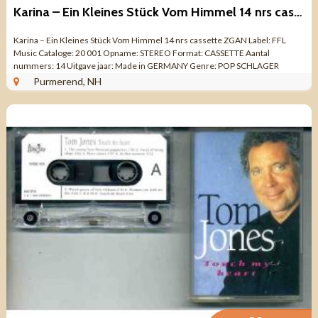
Karina – Ein Kleines Stück Vom Himmel 14 nrs cassette ZGAN
Karina – Ein Kleines Stück Vom Himmel 14 nrs cassette ZGAN Label: FFL
Music Cataloge: 20 001 Opname: STEREO Format: CASSETTE Aantal
nummers: 14 Uitgave jaar: Made in GERMANY Genre: POP SCHLAGER
Kwaliteit: ZO GOED ALS ...
Purmerend, NH