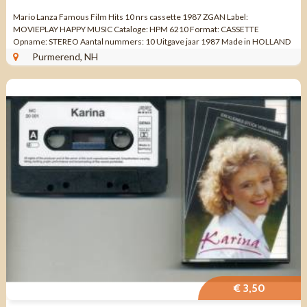
Mario Lanza Famous Film Hits 10 nrs cassette 1987 ZGAN Label:
MOVIEPLAY HAPPY MUSIC Cataloge: HPM 6210 Format: CASSETTE
Opname: STEREO Aantal nummers: 10 Uitgave jaar 1987 Made in HOLLAND
Genre: FILMMUZIEK Kwaliteit: ALS NIEUW ...
Purmerend, NH
€ 3,50