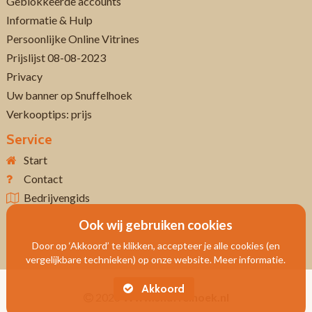
Geblokkeerde accounts
Informatie & Hulp
Persoonlijke Online Vitrines
Prijslijst 08-08-2023
Privacy
Uw banner op Snuffelhoek
Verkooptips: prijs
Service
Start
Contact
Bedrijvengids
Ook wij gebruiken cookies
Door op ‘Akkoord’ te klikken, accepteer je alle cookies (en
vergelijkbare technieken) op onze website. Meer informatie.
Akkoord
2026
Www.snuffelhoek.nl