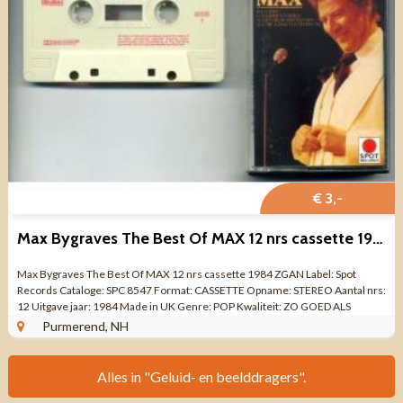
€ 3,-
Max Bygraves The Best Of MAX 12 nrs cassette 1984 ZGAN
Max Bygraves The Best Of MAX 12 nrs cassette 1984 ZGAN Label: Spot
Records Cataloge: SPC 8547 Format: CASSETTE Opname: STEREO Aantal nrs:
12 Uitgave jaar: 1984 Made in UK Genre: POP Kwaliteit: ZO GOED ALS
NIEUW SIDE 1 A1 You ...
Purmerend, NH
Alles in "Geluid- en beelddragers".