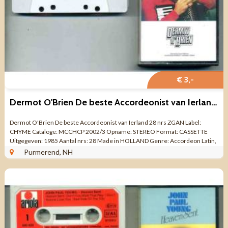
€ 3,-
Dermot O'Brien De beste Accordeonist van Ierland 28 nrs ZGAN
Dermot O'Brien De beste Accordeonist van Ierland 28 nrs ZGAN Label:
CHYME Cataloge: MCCHCP 2002/3 Opname: STEREO Format: CASSETTE
Uitgegeven: 1985 Aantal nrs: 28 Made in HOLLAND Genre: Accordeon Latin,
Pop, Folk, World, & ...
Purmerend, NH