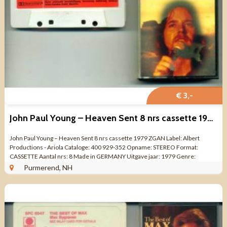
€ 3,-
John Paul Young – Heaven Sent 8 nrs cassette 1979 ZGAN
John Paul Young – Heaven Sent 8 nrs cassette 1979 ZGAN Label: Albert
Productions - Ariola Cataloge: 400 929-352 Opname: STEREO Format:
CASSETTE Aantal nrs: 8 Made in GERMANY Uitgave jaar: 1979 Genre:
Electronic Pop Rock, ...
Purmerend, NH