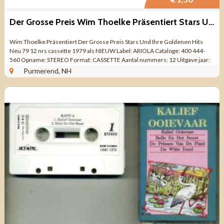
Der Grosse Preis Wim Thoelke Präsentiert Stars Und Ihre Gold
Wim Thoelke Präsentiert Der Grosse Preis Stars Und Ihre Goldenen Hits
Neu 79 12 nrs cassette 1979 als NIEUW Label: ARIOLA Cataloge: 400 444-
560 Opname: STEREO Format: CASSETTE Aantal nummers: 12 Uitgave jaar:
1979 Made in GERMANY ...
Purmerend, NH