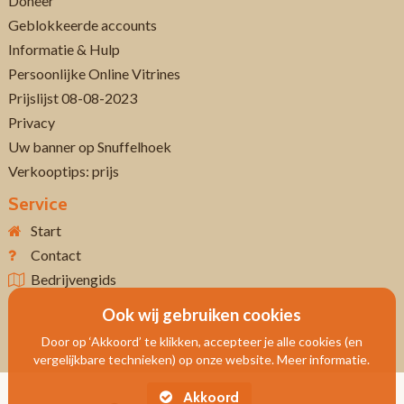
Doneer
Geblokkeerde accounts
Informatie & Hulp
Persoonlijke Online Vitrines
Prijslijst 08-08-2023
Privacy
Uw banner op Snuffelhoek
Verkooptips: prijs
Service
Start
Contact
Bedrijvengids
Ook wij gebruiken cookies
Door op ‘Akkoord’ te klikken, accepteer je alle cookies (en
vergelijkbare technieken) op onze website. Meer informatie.
Akkoord