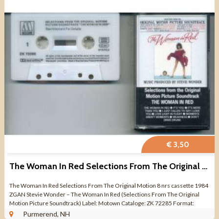
€ 3,50
The Woman In Red Selections From The Original Motion ZGAN
The Woman In Red Selections From The Original Motion 8 nrs cassette 1984
ZGAN Stevie Wonder – The Woman In Red (Selections From The Original
Motion Picture Soundtrack) Label: Motown Cataloge: ZK 72285 Format:
CASSETTE Opname: ...
Purmerend, NH