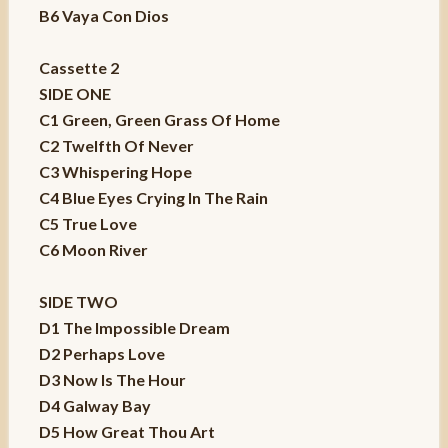
B6 Vaya Con Dios
Cassette 2
SIDE ONE
C1 Green, Green Grass Of Home
C2 Twelfth Of Never
C3 Whispering Hope
C4 Blue Eyes Crying In The Rain
C5 True Love
C6 Moon River
SIDE TWO
D1 The Impossible Dream
D2 Perhaps Love
D3 Now Is The Hour
D4 Galway Bay
D5 How Great Thou Art